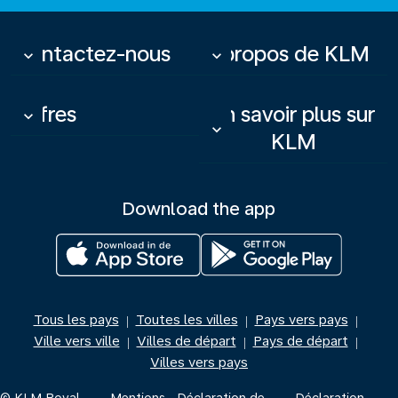
Contactez-nous
À propos de KLM
keyboard_arrow_down
keyboard_arrow_down
Offres
En savoir plus sur
keyboard_arrow_down
keyboard_arrow_down
KLM
Download the app
Tous les pays
Toutes les villes
Pays vers pays
|
|
|
Ville vers ville
Villes de départ
Pays de départ
|
|
|
Villes vers pays