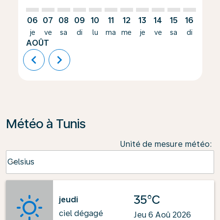
06
07
08
09
10
11
12
13
14
15
16
17
je
ve
sa
di
lu
ma
me
je
ve
sa
di
lu
AOÛT
chevron_left
chevron_right
Météo à Tunis
Unité de mesure météo
:
Weather unit option Celsius Selected
Celsius
keyboard_arrow_down
35°C
jeudi
ciel dégagé
Jeu 6 Aoû 2026