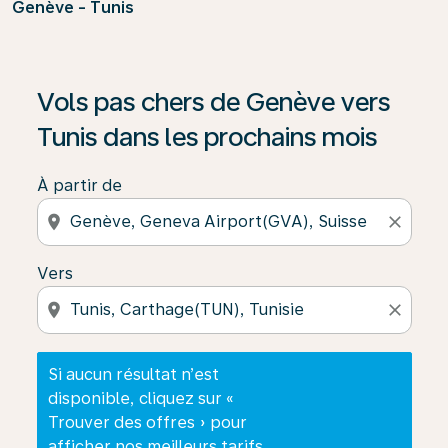
Genève - Tunis
Si aucun résultat n’est disponible, cliquez sur « Trouver
Vols pas chers de Genève vers
Tunis dans les prochains mois
À partir de
location_on
close
Vers
location_on
close
Si aucun résultat n’est
disponible, cliquez sur «
Trouver des offres » pour
afficher nos meilleurs tarifs