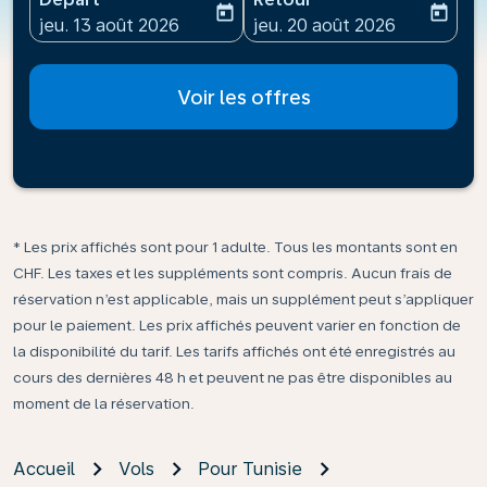
today
today
fc-booking-departure-date-aria-label
fc-booking-return-date-ari
jeu. 13 août 2026
jeu. 20 août 2026
Voir les offres
* Les prix affichés sont pour 1 adulte. Tous les montants sont en
CHF. Les taxes et les suppléments sont compris. Aucun frais de
réservation n’est applicable, mais un supplément peut s’appliquer
pour le paiement. Les prix affichés peuvent varier en fonction de
la disponibilité du tarif. Les tarifs affichés ont été enregistrés au
cours des dernières 48 h et peuvent ne pas être disponibles au
moment de la réservation.
Accueil
Vols
Pour Tunisie