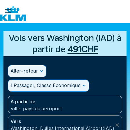

Vols vers Washington (IAD) à
partir de
491CHF
Aller-retour
expand_more
1 Passager, Classe Économique
expand_more
À partir de
Ville, pays ou aéroport
Vers
close
Washington, Dulles International Airport(IAD), États