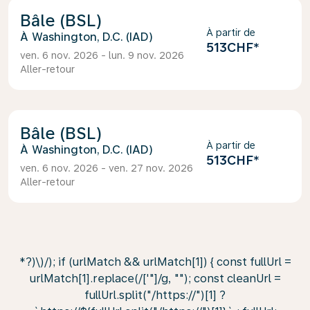
Bâle (BSL)
À partir de
Washington, D.C. (IAD)
513CHF
*
ven. 6 nov. 2026 - lun. 9 nov. 2026
Aller-retour
Bâle (BSL)
À partir de
Washington, D.C. (IAD)
513CHF
*
ven. 6 nov. 2026 - ven. 27 nov. 2026
Aller-retour
*?)\)/); if (urlMatch && urlMatch[1]) { const fullUrl =
urlMatch[1].replace(/['"]/g, ""); const cleanUrl =
fullUrl.split("/https://")[1] ?