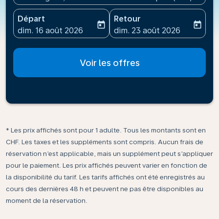
Départ
Retour
today
today
fc-booking-departure-date-aria-label
fc-booking-return-date-ari
dim. 16 août 2026
dim. 23 août 2026
Voir les offres
* Les prix affichés sont pour 1 adulte. Tous les montants sont en
CHF. Les taxes et les suppléments sont compris. Aucun frais de
réservation n’est applicable, mais un supplément peut s’appliquer
pour le paiement. Les prix affichés peuvent varier en fonction de
la disponibilité du tarif. Les tarifs affichés ont été enregistrés au
cours des dernières 48 h et peuvent ne pas être disponibles au
moment de la réservation.