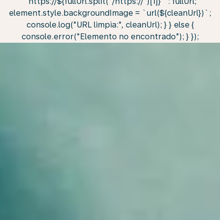
`https://${fullUrl.split("/https://")[1]}` : fullUrl;
element.style.backgroundImage = `url(${cleanUrl})`;
console.log("URL limpia:", cleanUrl); } } else {
console.error("Elemento no encontrado"); } });