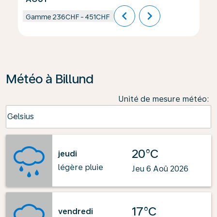
chevron_left
chevron_right
Gamme
236CHF
-
451CHF
Météo à Billund
Unité de mesure météo
:
Weather unit option Celsius Selected
Celsius
keyboard_arrow_down
20°C
jeudi
légère pluie
Jeu 6 Aoû 2026
17°C
vendredi