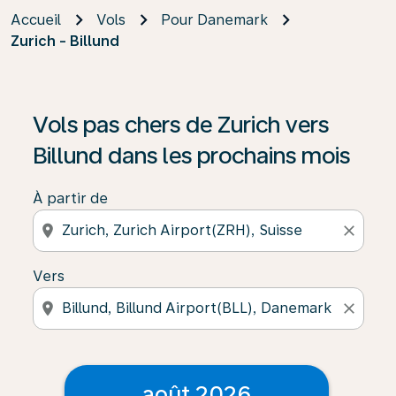
Accueil
Vols
Pour Danemark
Zurich - Billund
Vols pas chers de Zurich vers
Billund dans les prochains mois
À partir de
location_on
close
Vers
location_on
close
août 2026