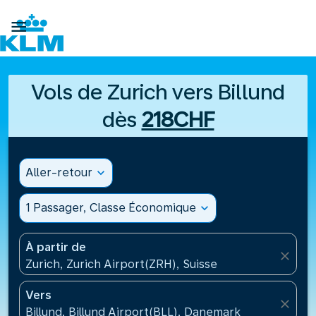

Vols de Zurich vers Billund
dès
218CHF
Aller-retour
expand_more
1 Passager, Classe Économique
expand_more
À partir de
close
Zurich, Zurich Airport(ZRH), Suisse
Vers
close
Billund, Billund Airport(BLL), Danemark