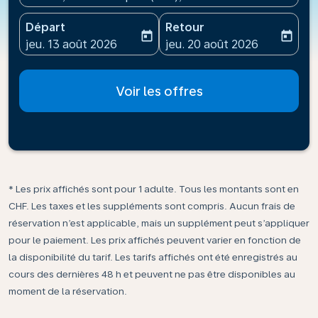
Départ
Retour
today
today
fc-booking-departure-date-aria-label
fc-booking-return-date-ari
jeu. 13 août 2026
jeu. 20 août 2026
Voir les offres
* Les prix affichés sont pour 1 adulte. Tous les montants sont en
CHF. Les taxes et les suppléments sont compris. Aucun frais de
réservation n’est applicable, mais un supplément peut s’appliquer
pour le paiement. Les prix affichés peuvent varier en fonction de
la disponibilité du tarif. Les tarifs affichés ont été enregistrés au
cours des dernières 48 h et peuvent ne pas être disponibles au
moment de la réservation.