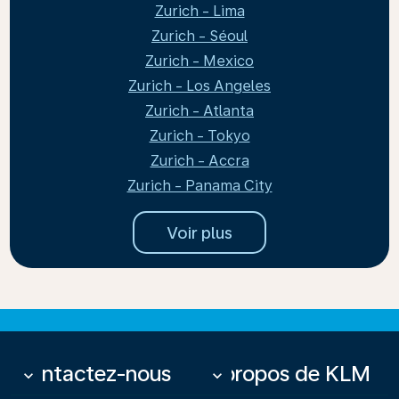
Zurich - Lima
Zurich - Séoul
Zurich - Mexico
Zurich - Los Angeles
Zurich - Atlanta
Zurich - Tokyo
Zurich - Accra
Zurich - Panama City
Voir plus
Contactez-nous
À propos de KLM
keyboard_arrow_down
keyboard_arrow_down