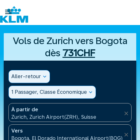

Vols de Zurich vers Bogota
dès
731CHF
Aller-retour
expand_more
1 Passager, Classe Économique
expand_more
À partir de
close
Zurich, Zurich Airport(ZRH), Suisse
Vers
close
Bogota, El Dorado International Airport(BOG), Colo