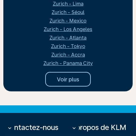
Zurich - Lima
Zurich - Séoul
Zurich - Mexico
Zurich - Los Angeles
Zurich - Atlanta
Zurich - Tokyo
Zurich - Accra
Zurich - Panama City
Voir plus
Contactez-nous
À propos de KLM
keyboard_arrow_down
keyboard_arrow_down