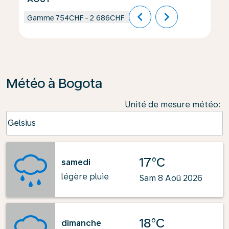
chevron_left
chevron_right
Gamme
754CHF
-
2 686CHF
Météo à Bogota
Unité de mesure météo
:
Weather unit option Celsius Selected
Celsius
keyboard_arrow_down
17°C
samedi
légère pluie
Sam 8 Aoû 2026
18°C
dimanche