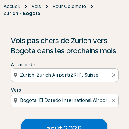
Accueil
Vols
Pour Colombie
Zurich - Bogota
Vols pas chers de Zurich vers
Bogota dans les prochains mois
À partir de
location_on
close
Vers
location_on
close
août 2026