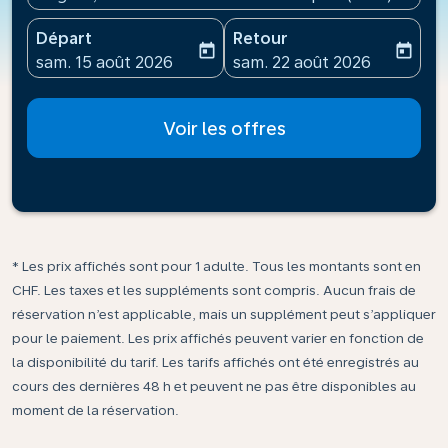
Départ
Retour
today
today
fc-booking-departure-date-aria-label
fc-booking-return-date-ari
sam. 15 août 2026
sam. 22 août 2026
Voir les offres
* Les prix affichés sont pour 1 adulte. Tous les montants sont en
CHF. Les taxes et les suppléments sont compris. Aucun frais de
réservation n’est applicable, mais un supplément peut s’appliquer
pour le paiement. Les prix affichés peuvent varier en fonction de
la disponibilité du tarif. Les tarifs affichés ont été enregistrés au
cours des dernières 48 h et peuvent ne pas être disponibles au
moment de la réservation.