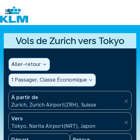

Vols de Zurich vers Tokyo
Aller-retour
expand_more
1 Passager, Classe Économique
expand_more
À partir de
close
Zurich, Zurich Airport(ZRH), Suisse
Vers
close
Tokyo, Narita Airport(NRT), Japon
Départ
Retour