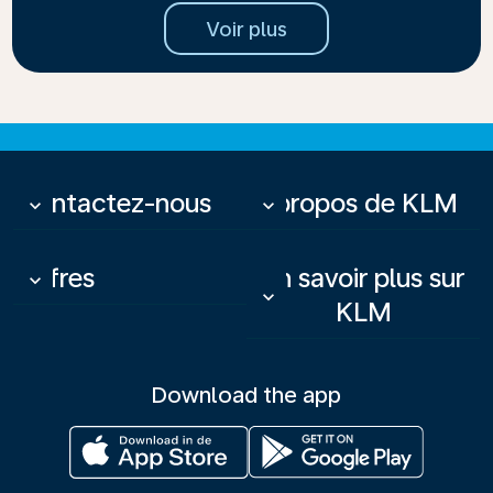
Voir plus
Contactez-nous
À propos de KLM
keyboard_arrow_down
keyboard_arrow_down
Offres
En savoir plus sur
keyboard_arrow_down
keyboard_arrow_down
KLM
Download the app