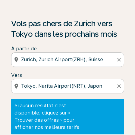
Si aucun résultat n’est disponible, cliquez sur « Trouver
Vols pas chers de Zurich vers
Tokyo dans les prochains mois
À partir de
location_on
close
Vers
location_on
close
Si aucun résultat n’est
disponible, cliquez sur «
Trouver des offres » pour
afficher nos meilleurs tarifs