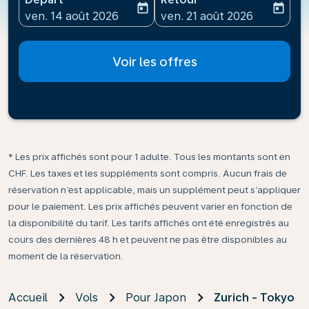
today
today
fc-booking-departure-date-aria-label
fc-booking-return-date-ari
ven. 14 août 2026
ven. 21 août 2026
Voir les offres
* Les prix affichés sont pour 1 adulte. Tous les montants sont en
CHF. Les taxes et les suppléments sont compris. Aucun frais de
réservation n’est applicable, mais un supplément peut s’appliquer
pour le paiement. Les prix affichés peuvent varier en fonction de
la disponibilité du tarif. Les tarifs affichés ont été enregistrés au
cours des dernières 48 h et peuvent ne pas être disponibles au
moment de la réservation.
Accueil
Vols
Pour Japon
Zurich - Tokyo