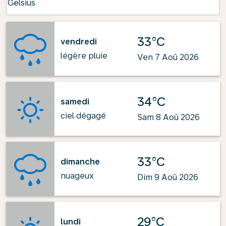
Celsius
keyboard_arrow_down
33°C
vendredi
légère pluie
Ven 7 Aoû 2026
34°C
samedi
ciel dégagé
Sam 8 Aoû 2026
33°C
dimanche
nuageux
Dim 9 Aoû 2026
29°C
lundi