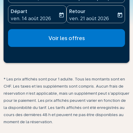
Départ
Retour
today
today
fc-booking-departure-date-aria-label
fc-booking-return-date-ari
ven. 14 août 2026
ven. 21 août 2026
Voir les offres
* Les prix affichés sont pour 1 adulte. Tous les montants sont en
CHF. Les taxes et les suppléments sont compris. Aucun frais de
réservation n’est applicable, mais un supplément peut s’appliquer
pour le paiement. Les prix affichés peuvent varier en fonction de
la disponibilité du tarif. Les tarifs affichés ont été enregistrés au
cours des dernières 48 h et peuvent ne pas être disponibles au
moment de la réservation.