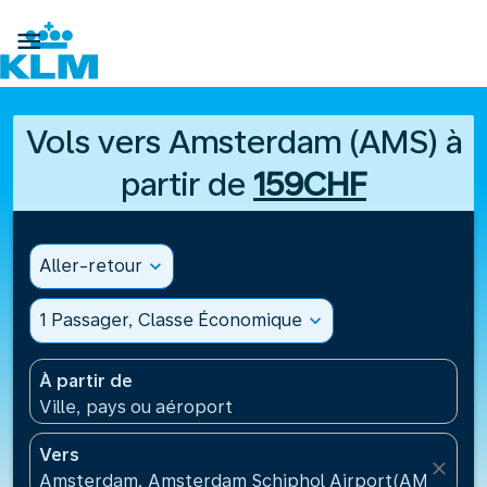

Vols vers Amsterdam (AMS) à
partir de
159CHF
Aller-retour
expand_more
1 Passager, Classe Économique
expand_more
À partir de
Ville, pays ou aéroport
Vers
close
Amsterdam, Amsterdam Schiphol Airport(AMS), Pa