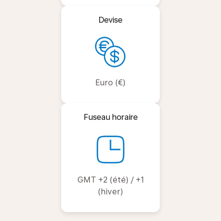
Devise
Euro (€)
Fuseau horaire
GMT +2 (été) / +1
(hiver)