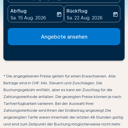
Abflug
Rückflug
today
today
fc-booking-departure-date-aria-label
fc-booking-return-date-ari
Sa. 15 Aug. 2026
Sa. 22 Aug. 2026
Angebote ansehen
* Die angegebenen Preise gelten für einen Erwachsenen. Alle
Beträge sind in CHF. Inkl. Steuern und Zuschlägen. Die
Buchungsgebühr entfällt, aber es kann ein Zuschlag für die
Zahlungsmethode anfallen. Die gezeigten Preise können je nach
Tarifverfügbarkeit variieren. Bei der Auswahl Ihrer
Zahlungsmethode wird Ihnen der Endbetrag angezeigt.Die
angezeigten Tarife waren innerhalb der letzten 48 Stunden gültig
und sind zum Zeitpunkt der Buchung möglicherweise nicht mehr