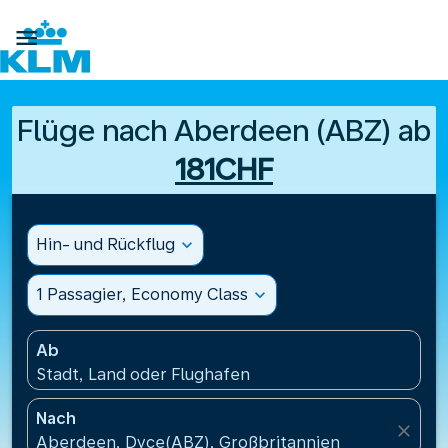

Flüge nach Aberdeen (ABZ) ab
181CHF
Hin- und Rückflug
expand_more
1 Passagier, Economy Class
expand_more
Ab
Stadt, Land oder Flughafen
Nach
close
Aberdeen, Dyce(ABZ), Großbritannien