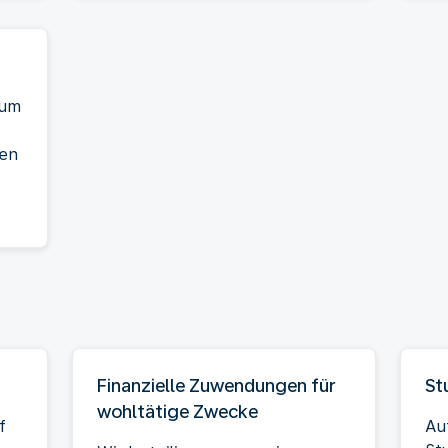
 um
den
Finanzielle Zuwendungen für
St
wohltätige Zwecke
f
Au