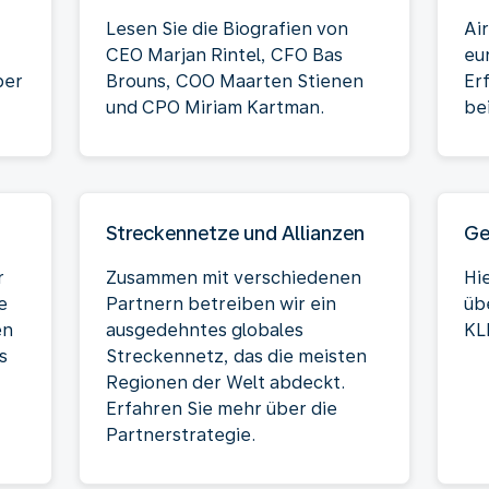
Lesen Sie die Biografien von
Ai
CEO Marjan Rintel, CFO Bas
eu
ber
Brouns, COO Maarten Stienen
Er
und CPO Miriam Kartman.
be
Streckennetze und Allianzen
Ge
r
Zusammen mit verschiedenen
Hi
e
Partnern betreiben wir ein
üb
en
ausgedehntes globales
KL
s
Streckennetz, das die meisten
Regionen der Welt abdeckt.
Erfahren Sie mehr über die
Partnerstrategie.