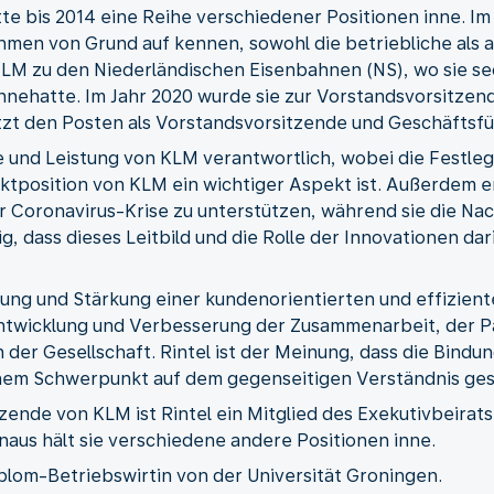
e bis 2014 eine Reihe verschiedener Positionen inne. Im 
hmen von Grund auf kennen, sowohl die betriebliche als a
LM zu den Niederländischen Eisenbahnen (NS), wo sie sech
nnehatte. Im Jahr 2020 wurde sie zur Vorstandsvorsitzende
etzt den Posten als Vorstandsvorsitzende und Geschäftsfü
ie und Leistung von KLM verantwortlich, wobei die Festle
ktposition von KLM ein wichtiger Aspekt ist. Außerdem en
r Coronavirus-Krise zu unterstützen, während sie die Na
tig, dass dieses Leitbild und die Rolle der Innovationen d
tung und Stärkung einer kundenorientierten und effizient
Entwicklung und Verbesserung der Zusammenarbeit, der P
n der Gesellschaft. Rintel ist der Meinung, dass die Bi
inem Schwerpunkt auf dem gegenseitigen Verständnis gest
itzende von KLM ist Rintel ein Mitglied des Exekutivbeir
naus hält sie verschiedene andere Positionen inne.
iplom-Betriebswirtin von der Universität Groningen.