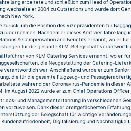
 Jahre lang arbeitete und schließlich zum Head of Operati
g wechselte er 2004 zu Outstations und wurde dort Gene
 nach New York.
de zurück, um die Position des Vizepräsidenten für Bagg
u übernehmen. Nachdem er dieses Amt vier Jahre lang i
Relations & Compensation and Benefits ernannt, wo er für
istungen für die gesamte KLM-Belegschaft verantwortlic
äftsführer von KLM Catering Services ernannt, wo er für
uggesellschaften, die Neugestaltung der Catering-Liefer
e verantwortlich war. Anschließend wurde er zum Senior
lung, die für die gesamte Flugzeug- und Passagierabferti
 arbeitete während der Coronavirus-Pandemie in dieser Ab
M. Im August 2022 wurde er zum Chief Operations Officer
etriebs- und Managementerfahrung in verschiedenen Ge
en vorzuweisen. Dank dieser breitgefächerten Erfahrung
Unterstützung der Belegschaft für wichtige Veränderung
 Kundenzufriedenheit, Digitalisierung und Nachhaltigkeit.