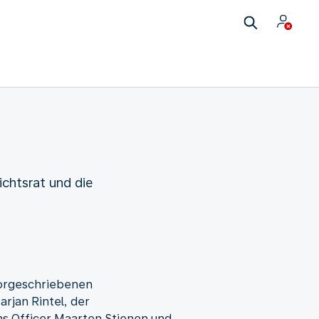
chtsrat und die
vorgeschriebenen
rjan Rintel, der
ns Officer Maarten Stienen und