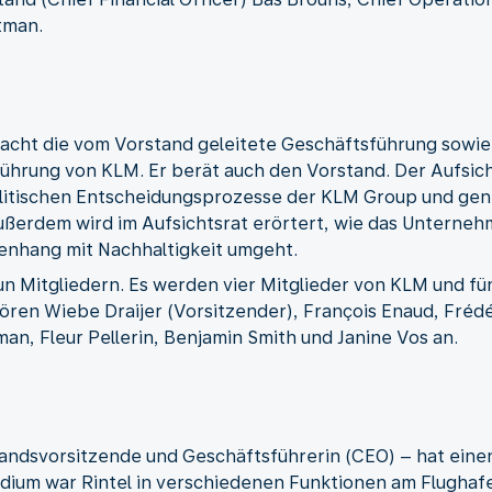
tman.
acht die vom Vorstand geleitete Geschäftsführung sowie 
ührung von KLM. Er berät auch den Vorstand. Der Aufsic
olitischen Entscheidungsprozesse der KLM Group und gen
erdem wird im Aufsichtsrat erörtert, wie das Unterneh
nhang mit Nachhaltigkeit umgeht.
un Mitgliedern. Es werden vier Mitglieder von KLM und f
ören Wiebe Draijer (Vorsitzender), François Enaud, Frédé
an, Fleur Pellerin, Benjamin Smith und Janine Vos an.
standsvorsitzende und Geschäftsführerin (CEO) – hat eine
Studium war Rintel in verschiedenen Funktionen am Flugha