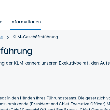
ue
Informationen
te
KLM-Geschäftsführung
führung
ng der KLM kennen: unseren Exekutivbeirat, den Aufsi
egt in den Händen ihres Führungsteams. Die gesetzlich 
dsvorsitzende (President and Chief Executive Officer) Ma
and (Chief Financial Officer) Bas Brouns, Chief Operatio