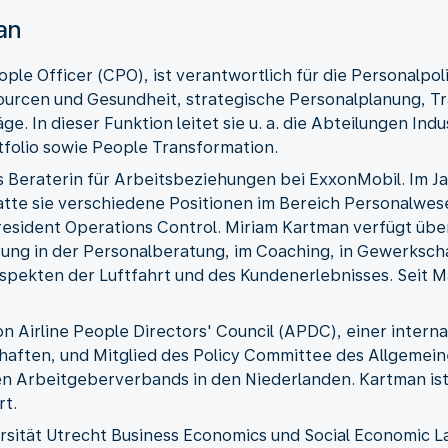
an
ple Officer (CPO), ist verantwortlich für die Personalpoli
urcen und Gesundheit, strategische Personalplanung, Tra
ge. In dieser Funktion leitet sie u. a. die Abteilungen In
tfolio sowie People Transformation.
s Beraterin für Arbeitsbeziehungen bei ExxonMobil. Im Ja
te sie verschiedene Positionen im Bereich Personalwesen
resident Operations Control. Miriam Kartman verfügt übe
ahrung in der Personalberatung, im Coaching, in Gewerksc
pekten der Luftfahrt und des Kundenerlebnisses. Seit Mär
n Airline People Directors' Council (APDC), einer intern
chaften, und Mitglied des Policy Committee des Allgeme
 Arbeitgeberverbands in den Niederlanden. Kartman ist 
rt.
rsität Utrecht Business Economics und Social Economic L