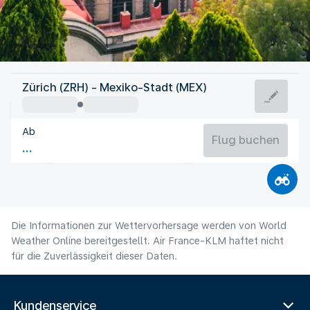
Mexiko
Zürich (ZRH) - Mexiko-Stadt (MEX)
Mexiko-Stadt
Ab
17°C
Mexiko
Flug buchen
Flugzeit
Aug
Die Informationen zur Wettervorhersage werden von World
Weather Online bereitgestellt. Air France-KLM haftet nicht
für die Zuverlässigkeit dieser Daten.
Kundenservice