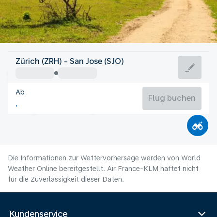
Costa Rica
Zürich (ZRH) - San Jose (SJO)
San Jose
Ab
21°C
Costa Rica
Flug buchen
Flugzeit
Aug
Die Informationen zur Wettervorhersage werden von World
Weather Online bereitgestellt. Air France-KLM haftet nicht
für die Zuverlässigkeit dieser Daten.
Kundenservice