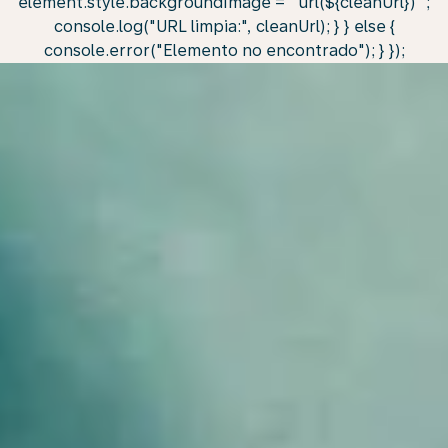
element.style.backgroundImage = `url(${cleanUrl})`;
console.log("URL limpia:", cleanUrl); } } else {
console.error("Elemento no encontrado"); } });