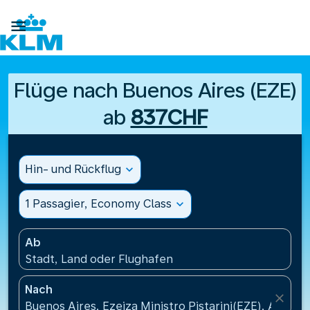

Flüge nach Buenos Aires (EZE)
ab
837CHF
Hin- und Rückflug
expand_more
1 Passagier, Economy Class
expand_more
Ab
Stadt, Land oder Flughafen
Nach
close
Buenos Aires, Ezeiza Ministro Pistarini(EZE), Argent