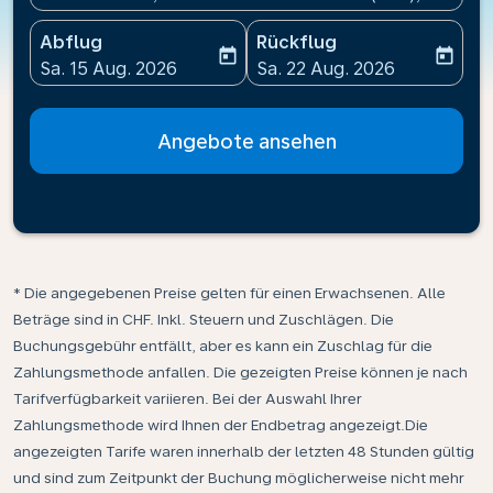
Abflug
Rückflug
today
today
fc-booking-departure-date-aria-label
fc-booking-return-date-ari
Sa. 15 Aug. 2026
Sa. 22 Aug. 2026
Angebote ansehen
* Die angegebenen Preise gelten für einen Erwachsenen. Alle
Beträge sind in CHF. Inkl. Steuern und Zuschlägen. Die
Buchungsgebühr entfällt, aber es kann ein Zuschlag für die
Zahlungsmethode anfallen. Die gezeigten Preise können je nach
Tarifverfügbarkeit variieren. Bei der Auswahl Ihrer
Zahlungsmethode wird Ihnen der Endbetrag angezeigt.Die
angezeigten Tarife waren innerhalb der letzten 48 Stunden gültig
und sind zum Zeitpunkt der Buchung möglicherweise nicht mehr