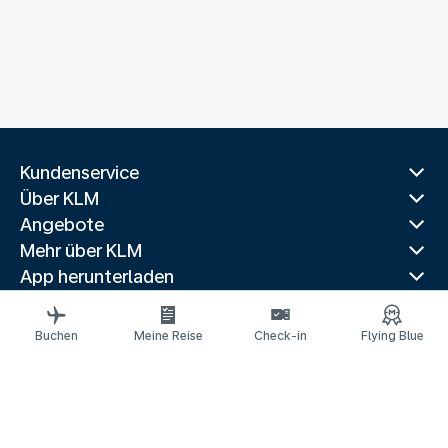
Kundenservice
Über KLM
Angebote
Mehr über KLM
App herunterladen
Verwandte Websites
Reiseführer
Buchen
Meine Reise
Check-in
Flying Blue
Beliebte Reiseziele
Beliebte Länder
Beliebte Strecken