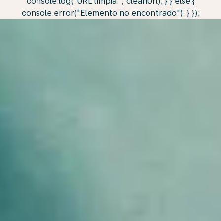
console.log("URL limpia:", cleanUrl); } } else {
console.error("Elemento no encontrado"); } });