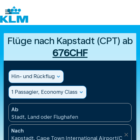

Flüge nach Kapstadt (CPT) ab
676CHF
Hin- und Rückflug
expand_more
1 Passagier, Economy Class
expand_more
Ab
Stadt, Land oder Flughafen
Nach
close
Kapstadt, Cape Town International Airport(CPT), Sü