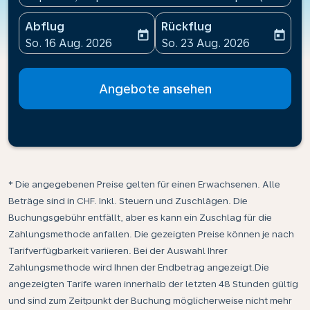
Abflug
Rückflug
today
today
fc-booking-departure-date-aria-label
fc-booking-return-date-ari
So. 16 Aug. 2026
So. 23 Aug. 2026
Angebote ansehen
* Die angegebenen Preise gelten für einen Erwachsenen. Alle
Beträge sind in CHF. Inkl. Steuern und Zuschlägen. Die
Buchungsgebühr entfällt, aber es kann ein Zuschlag für die
Zahlungsmethode anfallen. Die gezeigten Preise können je nach
Tarifverfügbarkeit variieren. Bei der Auswahl Ihrer
Zahlungsmethode wird Ihnen der Endbetrag angezeigt.Die
angezeigten Tarife waren innerhalb der letzten 48 Stunden gültig
und sind zum Zeitpunkt der Buchung möglicherweise nicht mehr