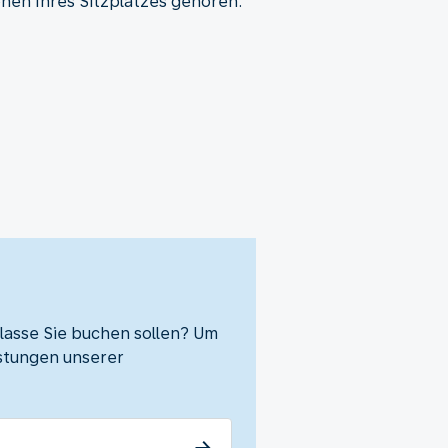
onen Ihres Sitzplatzes gehören:
klasse Sie buchen sollen? Um
eistungen unserer