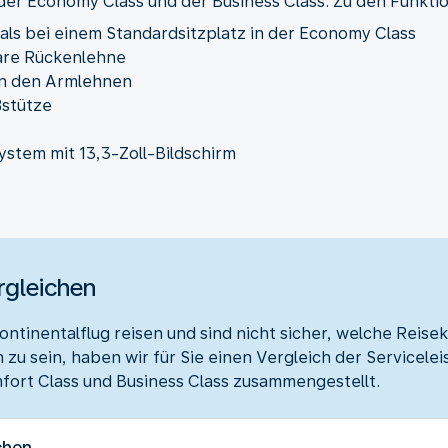
 der Economy Class und der Business Class. Zu den Funkti
 als bei einem Standardsitzplatz in der Economy Class
bare Rückenlehne
en den Armlehnen
ßstütze
stem mit 13,3-Zoll-Bildschirm
rgleichen
ntinentalflug reisen und sind nicht sicher, welche Reise
h zu sein, haben wir für Sie einen Vergleich der Servicel
ort Class und Business Class zusammengestellt.
chen