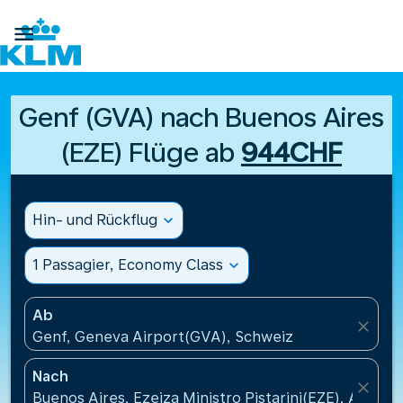

Genf (GVA) nach Buenos Aires
(EZE) Flüge ab
944CHF
Hin- und Rückflug
expand_more
1 Passagier, Economy Class
expand_more
Ab
close
Genf, Geneva Airport(GVA), Schweiz
Nach
close
Buenos Aires, Ezeiza Ministro Pistarini(EZE), Argent