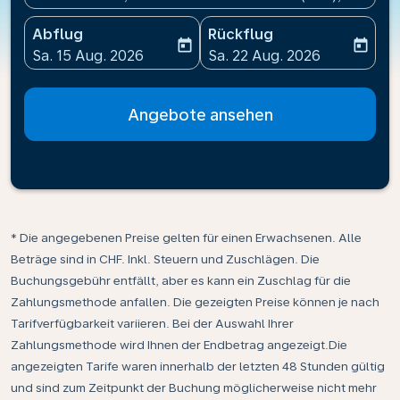
Abflug
Rückflug
today
today
fc-booking-departure-date-aria-label
fc-booking-return-date-ari
Sa. 15 Aug. 2026
Sa. 22 Aug. 2026
Angebote ansehen
* Die angegebenen Preise gelten für einen Erwachsenen. Alle
Beträge sind in CHF. Inkl. Steuern und Zuschlägen. Die
Buchungsgebühr entfällt, aber es kann ein Zuschlag für die
Zahlungsmethode anfallen. Die gezeigten Preise können je nach
Tarifverfügbarkeit variieren. Bei der Auswahl Ihrer
Zahlungsmethode wird Ihnen der Endbetrag angezeigt.Die
angezeigten Tarife waren innerhalb der letzten 48 Stunden gültig
und sind zum Zeitpunkt der Buchung möglicherweise nicht mehr