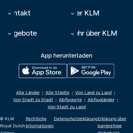
Kontakt
Über KLM
keyboard_arrow_down
keyboard_arrow_down
Angebote
Mehr über KLM
keyboard_arrow_down
keyboard_arrow_down
App herunterladen
Alle Länder
Alle Städte
Von Land zu Land
|
|
|
Von Stadt zu Stadt
Abflugorte
Abflugländer
|
|
|
Von Stadt zu Land
© KLM
Rechtliche
Datenschutzerklärung
Erklärung über
Royal Dutch
Informationen
barrierefreie