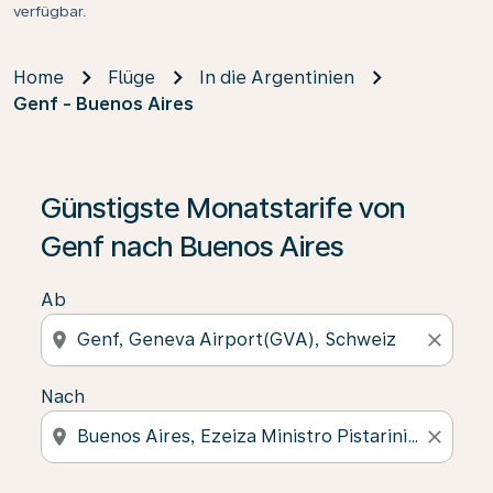
verfügbar.
Home
Flüge
In die Argentinien
Genf - Buenos Aires
Günstigste Monatstarife von
Genf nach Buenos Aires
Ab
location_on
close
Nach
location_on
close