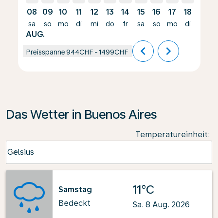
08
09
10
11
12
13
14
15
16
17
18
19
sa
so
mo
di
mi
do
fr
sa
so
mo
di
mi
AUG.
chevron_left
chevron_right
Preisspanne
944CHF
-
1499CHF
Das Wetter in Buenos Aires
Temperatureinheit
:
Weather unit option Celsius Selected
Celsius
keyboard_arrow_down
11°C
Samstag
Bedeckt
Sa. 8 Aug. 2026