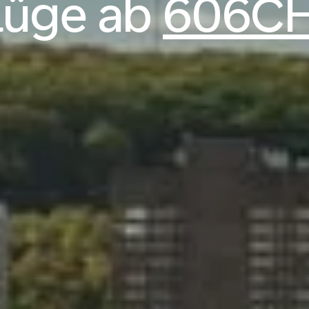
lüge ab
606C