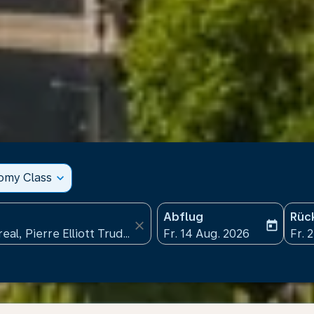
nomy Class
expand_more
Abflug
Rüc
close
today
fc-booking-departure-date
fc-b
Fr. 14 Aug. 2026
Fr. 