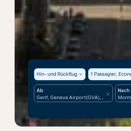
Hin- und Rückflug
expand_more
1 Passagier, Eco
Ab
Nach
close