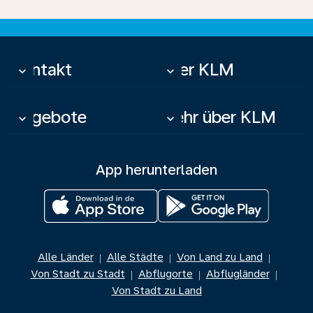
Kontakt
Über KLM
keyboard_arrow_down
keyboard_arrow_down
Angebote
Mehr über KLM
keyboard_arrow_down
keyboard_arrow_down
App herunterladen
Alle Länder
Alle Städte
Von Land zu Land
|
|
|
Von Stadt zu Stadt
Abflugorte
Abflugländer
|
|
|
Von Stadt zu Land