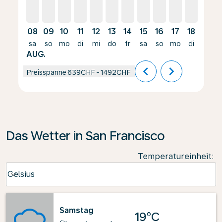
08
09
10
11
12
13
14
15
16
17
18
19
sa
so
mo
di
mi
do
fr
sa
so
mo
di
mi
AUG.
chevron_left
chevron_right
Preisspanne
639CHF
-
1492CHF
Das Wetter in San Francisco
Temperatureinheit
:
Weather unit option Celsius Selected
Celsius
keyboard_arrow_down
Samstag
19°C