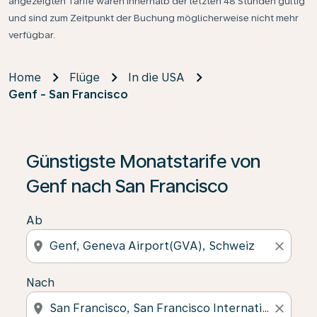
angezeigten Tarife waren innerhalb der letzten 48 Stunden gültig
und sind zum Zeitpunkt der Buchung möglicherweise nicht mehr
verfügbar.
Home
Flüge
In die USA
Genf - San Francisco
Günstigste Monatstarife von
Genf nach San Francisco
Ab
location_on
close
Nach
location_on
close