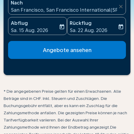
Nach
close
San Francisco, San Francisco International(SFO), Ve
Abflug
Rückflug
today
today
fc-booking-departure-date-aria-label
fc-booking-return-date-ari
Sa. 15 Aug. 2026
Sa. 22 Aug. 2026
Angebote ansehen
* Die angegebenen Preise gelten für einen Erwachsenen. Alle
Beträge sind in CHF. Inkl. Steuern und Zuschlägen. Die
Buchungsgebühr entfällt, aber es kann ein Zuschlag für die
Zahlungsmethode anfallen. Die gezeigten Preise können je nach
Tarifverfügbarkeit variieren. Bei der Auswahl Ihrer
Zahlungsmethode wird Ihnen der Endbetrag angezeigt.Die