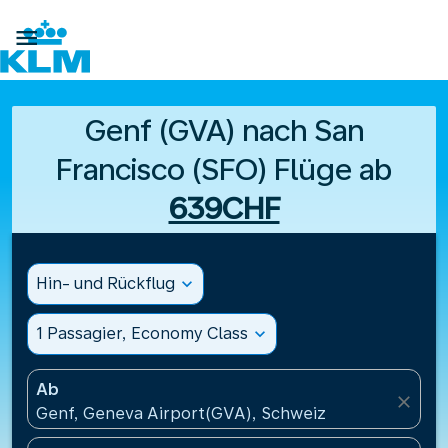

Genf (GVA) nach San
Francisco (SFO) Flüge ab
639CHF
Hin- und Rückflug
expand_more
1 Passagier, Economy Class
expand_more
Ab
close
Genf, Geneva Airport(GVA), Schweiz