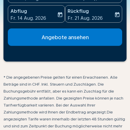
Abflug
Rückflug
today
today
fc-booking-departure-date-aria-label
fc-booking-return-date-ari
Fr. 14 Aug. 2026
Fr. 21 Aug. 2026
Angebote ansehen
* Die angegebenen Preise gelten für einen Erwachsenen. Alle
Beträge sind in CHF. Inkl. Steuern und Zuschlägen. Die
Buchungsgebühr entfällt, aber es kann ein Zuschlag für die
Zahlungsmethode anfallen. Die gezeigten Preise können je nach
Tarifverfügbarkeit variieren. Bei der Auswahl Ihrer
Zahlungsmethode wird Ihnen der Endbetrag angezeigt.Die
angezeigten Tarife waren innerhalb der letzten 48 Stunden gültig
und sind zum Zeitpunkt der Buchung möglicherweise nicht mehr