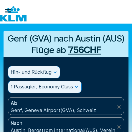

Genf (GVA) nach Austin (AUS)
Flüge ab
756CHF
Hin- und Rückflug
expand_more
1 Passagier, Economy Class
expand_more
Ab
close
Genf, Geneva Airport(GVA), Schweiz
Nach
close
Austin, Bergstrom International(AUS), Vereinigte S