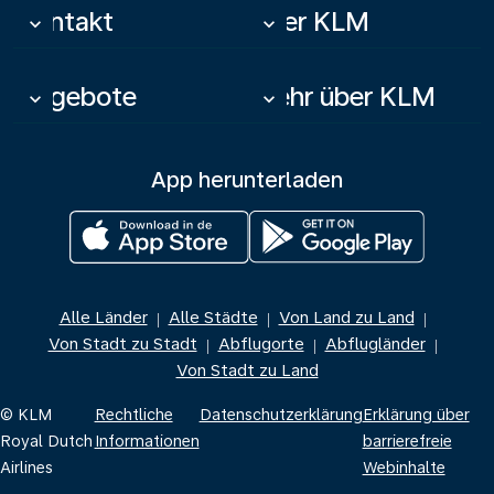
Kontakt
Über KLM
keyboard_arrow_down
keyboard_arrow_down
Angebote
Mehr über KLM
keyboard_arrow_down
keyboard_arrow_down
App herunterladen
Alle Länder
Alle Städte
Von Land zu Land
|
|
|
Von Stadt zu Stadt
Abflugorte
Abflugländer
|
|
|
Von Stadt zu Land
© KLM
Rechtliche
Datenschutzerklärung
Erklärung über
Royal Dutch
Informationen
barrierefreie
Airlines
Webinhalte