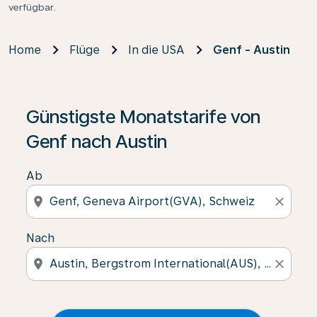
verfügbar.
Home
Flüge
In die USA
Genf - Austin
Günstigste Monatstarife von
Genf nach Austin
Ab
location_on
close
Nach
location_on
close