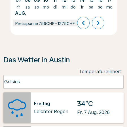
07
08
09
10
11
12
13
14
15
16
17
18
fr
sa
so
mo
di
mi
do
fr
sa
so
mo
di
AUG.
chevron_left
chevron_right
Preisspanne
756CHF
-
1275CHF
Das Wetter in Austin
Temperatureinheit
:
Weather unit option Celsius Selected
Celsius
keyboard_arrow_down
34°C
Freitag
Leichter Regen
Fr. 7 Aug. 2026