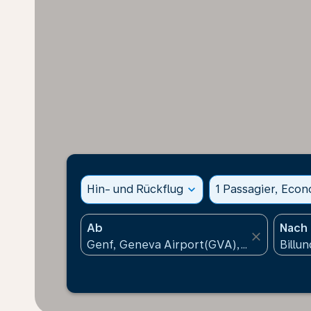
Hin- und Rückflug
expand_more
1 Passagier, Eco
Ab
Nach
close