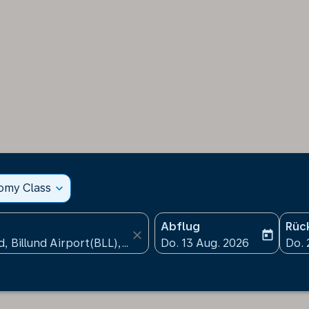
nomy Class
expand_more
Abflug
Rüc
close
today
fc-booking-departure-date
fc-b
Do. 13 Aug. 2026
Do. 