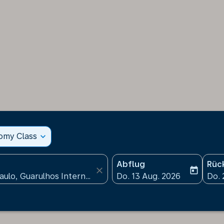
nomy Class
expand_more
Abflug
Rüc
close
today
fc-booking-departure-date
fc-b
Do. 13 Aug. 2026
Do. 