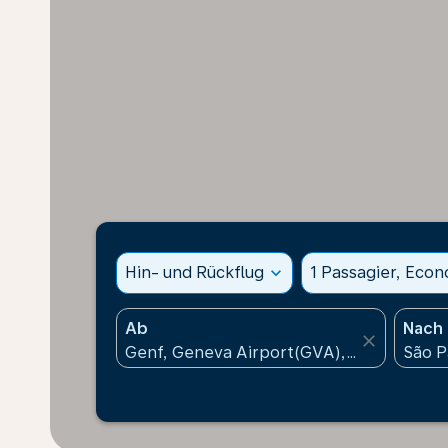
Hin- und Rückflug
expand_more
1 Passagier, Eco
Ab
Nach
close