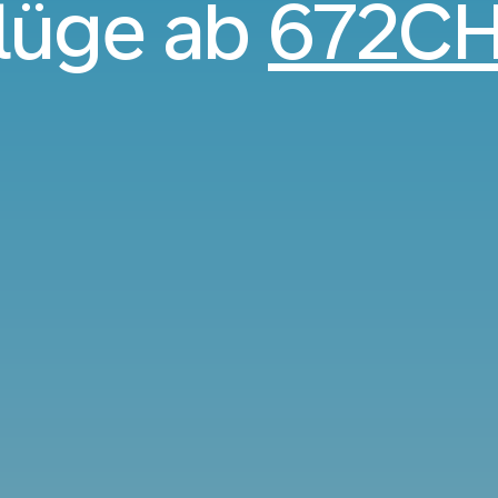
lüge ab
672C