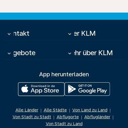
Kontakt
Über KLM
keyboard_arrow_down
keyboard_arrow_down
Angebote
Mehr über KLM
keyboard_arrow_down
keyboard_arrow_down
App herunterladen
Alle Länder
Alle Städte
Von Land zu Land
|
|
|
Von Stadt zu Stadt
Abflugorte
Abflugländer
|
|
|
Von Stadt zu Land