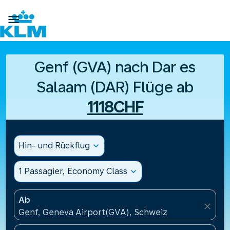

Genf (GVA) nach Dar es
Salaam (DAR) Flüge ab
1118CHF
Hin- und Rückflug
expand_more
1 Passagier, Economy Class
expand_more
Ab
close
Genf, Geneva Airport(GVA), Schweiz