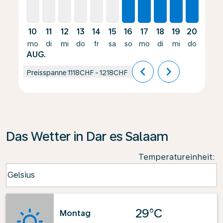
10
11
12
13
14
15
16
17
18
19
20
21
mo
di
mi
do
fr
sa
so
mo
di
mi
do
fr
AUG.
chevron_left
chevron_right
Preisspanne
1118CHF
-
1218CHF
Das Wetter in Dar es Salaam
Temperatureinheit
:
Weather unit option Celsius Selected
Celsius
keyboard_arrow_down
29°C
Montag