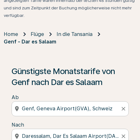
angezeigten Tarife waren innerhalb der letzten 48 Stunden gültig
und sind zum Zeitpunkt der Buchung möglicherweise nicht mehr
verfügbar.
Home
Flüge
In die Tansania
Genf - Dar es Salaam
Günstigste Monatstarife von
Genf nach Dar es Salaam
Ab
location_on
close
Nach
location_on
close