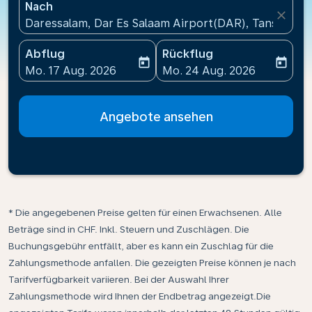
Nach
close
Daressalam, Dar Es Salaam Airport(DAR), Tansania
Abflug
Rückflug
today
today
fc-booking-departure-date-aria-label
fc-booking-return-date-ari
Mo. 17 Aug. 2026
Mo. 24 Aug. 2026
Angebote ansehen
* Die angegebenen Preise gelten für einen Erwachsenen. Alle
Beträge sind in CHF. Inkl. Steuern und Zuschlägen. Die
Buchungsgebühr entfällt, aber es kann ein Zuschlag für die
Zahlungsmethode anfallen. Die gezeigten Preise können je nach
Tarifverfügbarkeit variieren. Bei der Auswahl Ihrer
Zahlungsmethode wird Ihnen der Endbetrag angezeigt.Die