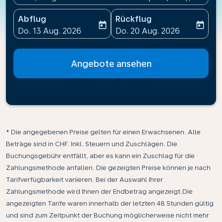
Abflug
Rückflug
today
today
fc-booking-departure-date-aria-label
fc-booking-return-date-ari
Do. 13 Aug. 2026
Do. 20 Aug. 2026
Angebote ansehen
* Die angegebenen Preise gelten für einen Erwachsenen. Alle
Beträge sind in CHF. Inkl. Steuern und Zuschlägen. Die
Buchungsgebühr entfällt, aber es kann ein Zuschlag für die
Zahlungsmethode anfallen. Die gezeigten Preise können je nach
Tarifverfügbarkeit variieren. Bei der Auswahl Ihrer
Zahlungsmethode wird Ihnen der Endbetrag angezeigt.Die
angezeigten Tarife waren innerhalb der letzten 48 Stunden gültig
und sind zum Zeitpunkt der Buchung möglicherweise nicht mehr