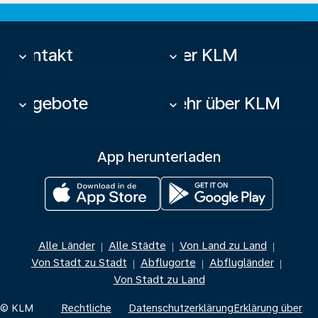
Kontakt
Über KLM
keyboard_arrow_down
keyboard_arrow_down
Angebote
Mehr über KLM
keyboard_arrow_down
keyboard_arrow_down
App herunterladen
Alle Länder
Alle Städte
Von Land zu Land
|
|
|
Von Stadt zu Stadt
Abflugorte
Abflugländer
|
|
|
Von Stadt zu Land
© KLM
Rechtliche
Datenschutzerklärung
Erklärung über