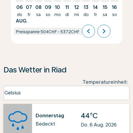
06
07
08
09
10
11
12
13
14
15
16
17
do
fr
sa
so
mo
di
mi
do
fr
sa
so
mo
AUG.
chevron_left
chevron_right
Preisspanne
504CHF
-
5372CHF
Das Wetter in Riad
Temperatureinheit
:
Weather unit option Celsius Selected
Celsius
keyboard_arrow_down
44°C
Donnerstag
Bedeckt
Do. 6 Aug. 2026