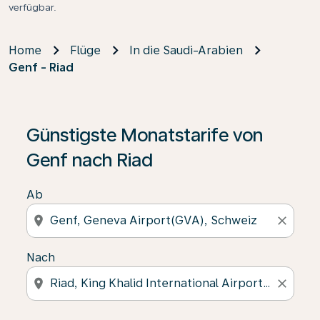
verfügbar.
Home
Flüge
In die Saudi-Arabien
Genf - Riad
Günstigste Monatstarife von
Genf nach Riad
Ab
location_on
close
Nach
location_on
close