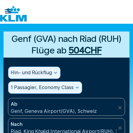

Genf (GVA) nach Riad (RUH)
Flüge ab
504CHF
Hin- und Rückflug
expand_more
1 Passagier, Economy Class
expand_more
Ab
close
Genf, Geneva Airport(GVA), Schweiz
Nach
close
Riad, King Khalid International Airport(RUH), Saudi-