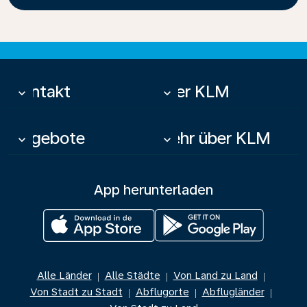
Kontakt
Über KLM
keyboard_arrow_down
keyboard_arrow_down
Angebote
Mehr über KLM
keyboard_arrow_down
keyboard_arrow_down
App herunterladen
Alle Länder
Alle Städte
Von Land zu Land
|
|
|
Von Stadt zu Stadt
Abflugorte
Abflugländer
|
|
|