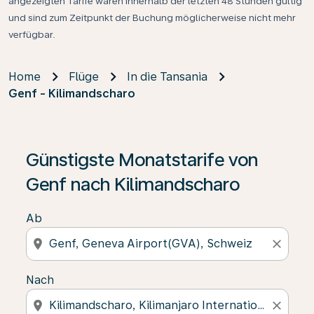
angezeigten Tarife waren innerhalb der letzten 48 Stunden gültig
und sind zum Zeitpunkt der Buchung möglicherweise nicht mehr
verfügbar.
Home
Flüge
In die Tansania
Genf - Kilimandscharo
Günstigste Monatstarife von
Genf nach Kilimandscharo
Ab
location_on
close
Nach
location_on
close