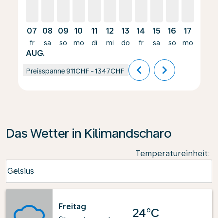
07
08
09
10
11
12
13
14
15
16
17
18
fr
sa
so
mo
di
mi
do
fr
sa
so
mo
di
AUG.
chevron_left
chevron_right
Preisspanne
911CHF
-
1347CHF
Das Wetter in Kilimandscharo
Temperatureinheit
:
Weather unit option Celsius Selected
Celsius
keyboard_arrow_down
Freitag
24°C