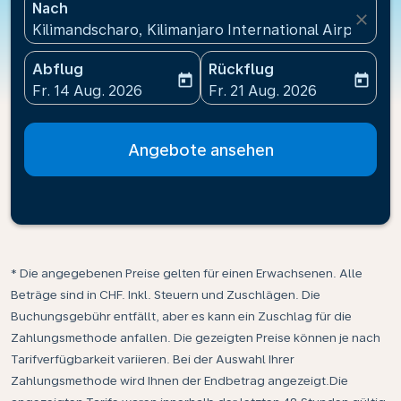
Nach
close
Kilimandscharo, Kilimanjaro International Airport(JR
Abflug
Rückflug
today
today
fc-booking-departure-date-aria-label
fc-booking-return-date-ari
Fr. 14 Aug. 2026
Fr. 21 Aug. 2026
Angebote ansehen
* Die angegebenen Preise gelten für einen Erwachsenen. Alle
Beträge sind in CHF. Inkl. Steuern und Zuschlägen. Die
Buchungsgebühr entfällt, aber es kann ein Zuschlag für die
Zahlungsmethode anfallen. Die gezeigten Preise können je nach
Tarifverfügbarkeit variieren. Bei der Auswahl Ihrer
Zahlungsmethode wird Ihnen der Endbetrag angezeigt.Die