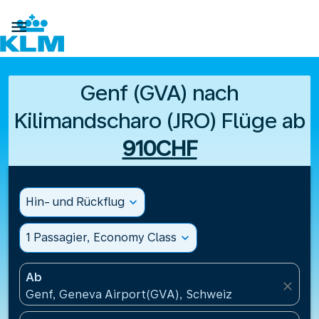

Genf (GVA) nach
Kilimandscharo (JRO) Flüge ab
910CHF
Hin- und Rückflug
expand_more
1 Passagier, Economy Class
expand_more
Ab
close
Genf, Geneva Airport(GVA), Schweiz