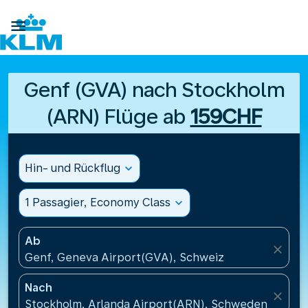

Genf (GVA) nach Stockholm
(ARN) Flüge ab
159CHF
Hin- und Rückflug
expand_more
1 Passagier, Economy Class
expand_more
Ab
close
Genf, Geneva Airport(GVA), Schweiz
Nach
close
Stockholm, Arlanda Airport(ARN), Schweden