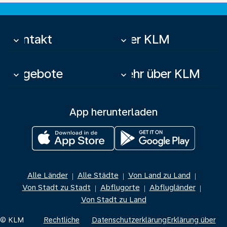
Kontakt
Über KLM
keyboard_arrow_down
keyboard_arrow_down
Angebote
Mehr über KLM
keyboard_arrow_down
keyboard_arrow_down
App herunterladen
Alle Länder
Alle Städte
Von Land zu Land
|
|
|
Von Stadt zu Stadt
Abflugorte
Abflugländer
|
|
|
Von Stadt zu Land
© KLM
Rechtliche
Datenschutzerklärung
Erklärung über