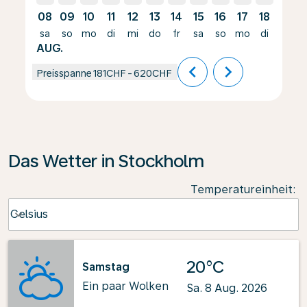
08
09
10
11
12
13
14
15
16
17
18
19
sa
so
mo
di
mi
do
fr
sa
so
mo
di
mi
AUG.
chevron_left
chevron_right
Preisspanne
181CHF
-
620CHF
Das Wetter in Stockholm
Temperatureinheit
:
Weather unit option Celsius Selected
Celsius
keyboard_arrow_down
20°C
Samstag
Ein paar Wolken
Sa. 8 Aug. 2026