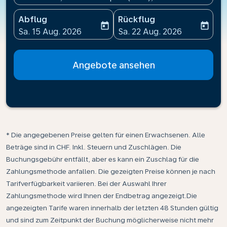
Abflug
Rückflug
today
today
fc-booking-departure-date-aria-label
fc-booking-return-date-ari
Sa. 15 Aug. 2026
Sa. 22 Aug. 2026
Angebote ansehen
* Die angegebenen Preise gelten für einen Erwachsenen. Alle
Beträge sind in CHF. Inkl. Steuern und Zuschlägen. Die
Buchungsgebühr entfällt, aber es kann ein Zuschlag für die
Zahlungsmethode anfallen. Die gezeigten Preise können je nach
Tarifverfügbarkeit variieren. Bei der Auswahl Ihrer
Zahlungsmethode wird Ihnen der Endbetrag angezeigt.Die
angezeigten Tarife waren innerhalb der letzten 48 Stunden gültig
und sind zum Zeitpunkt der Buchung möglicherweise nicht mehr