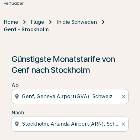
verfügbar.
Home
Flüge
In die Schweden
Genf - Stockholm
Günstigste Monatstarife von
Genf nach Stockholm
Ab
location_on
close
Nach
location_on
close