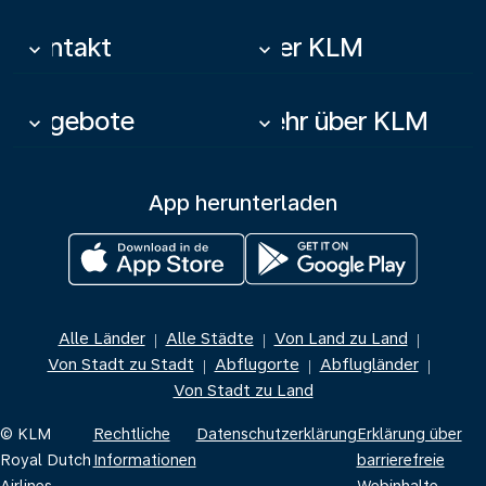
Kontakt
Über KLM
keyboard_arrow_down
keyboard_arrow_down
Angebote
Mehr über KLM
keyboard_arrow_down
keyboard_arrow_down
App herunterladen
Alle Länder
Alle Städte
Von Land zu Land
|
|
|
Von Stadt zu Stadt
Abflugorte
Abflugländer
|
|
|
Von Stadt zu Land
© KLM
Rechtliche
Datenschutzerklärung
Erklärung über
Royal Dutch
Informationen
barrierefreie