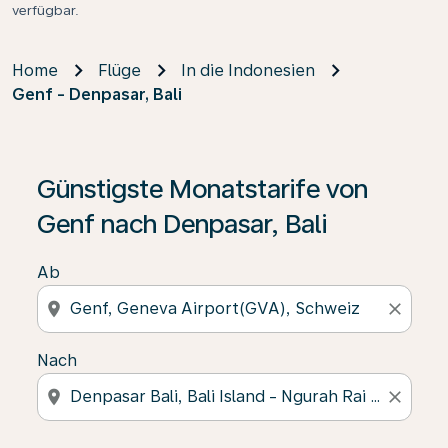
verfügbar.
Home
Flüge
In die Indonesien
Genf - Denpasar, Bali
Günstigste Monatstarife von
Genf nach Denpasar, Bali
Ab
location_on
close
Nach
location_on
close