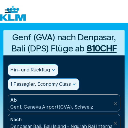

Genf (GVA) nach Denpasar,
Bali (DPS) Flüge ab
810CHF
Hin- und Rückflug
expand_more
1 Passagier, Economy Class
expand_more
Ab
close
Genf, Geneva Airport(GVA), Schweiz
Nach
close
Denpasar Bali, Bali Island - Ngurah Rai International