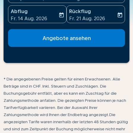
Abflug
Rückflug
today
today
fc-booking-departure-date-aria-label
fc-booking-return-date-ari
Fr. 14 Aug. 2026
Fr. 21 Aug. 2026
Angebote ansehen
* Die angegebenen Preise gelten für einen Erwachsenen. Alle
Beträge sind in CHF. Inkl. Steuern und Zuschlägen. Die
Buchungsgebühr entfällt, aber es kann ein Zuschlag für die
Zahlungsmethode anfallen. Die gezeigten Preise können je nach
Tarifverfügbarkeit variieren. Bei der Auswahl Ihrer
Zahlungsmethode wird Ihnen der Endbetrag angezeigt.Die
angezeigten Tarife waren innerhalb der letzten 48 Stunden gültig
und sind zum Zeitpunkt der Buchung möglicherweise nicht mehr