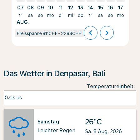
07
08
09
10
11
12
13
14
15
16
17
18
fr
sa
so
mo
di
mi
do
fr
sa
so
mo
di
AUG.
chevron_left
chevron_right
Preisspanne
811CHF
-
2288CHF
Das Wetter in Denpasar, Bali
Temperatureinheit
:
Weather unit option Celsius Selected
Celsius
keyboard_arrow_down
26°C
Samstag
Leichter Regen
Sa. 8 Aug. 2026