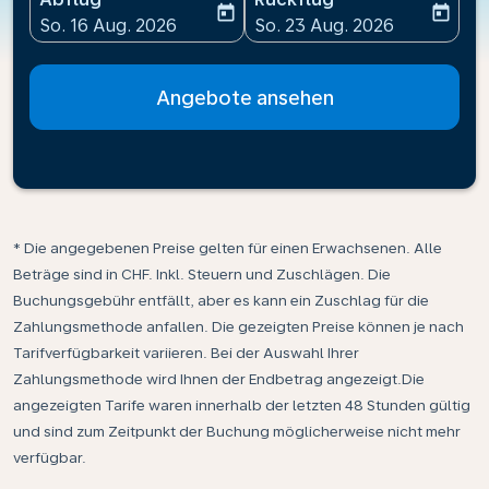
today
today
fc-booking-departure-date-aria-label
fc-booking-return-date-ari
So. 16 Aug. 2026
So. 23 Aug. 2026
Angebote ansehen
* Die angegebenen Preise gelten für einen Erwachsenen. Alle
Beträge sind in CHF. Inkl. Steuern und Zuschlägen. Die
Buchungsgebühr entfällt, aber es kann ein Zuschlag für die
Zahlungsmethode anfallen. Die gezeigten Preise können je nach
Tarifverfügbarkeit variieren. Bei der Auswahl Ihrer
Zahlungsmethode wird Ihnen der Endbetrag angezeigt.Die
angezeigten Tarife waren innerhalb der letzten 48 Stunden gültig
und sind zum Zeitpunkt der Buchung möglicherweise nicht mehr
verfügbar.