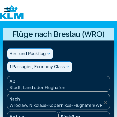

Flüge nach Breslau (WRO)
Hin- und Rückflug
expand_more
1 Passagier, Economy Class
expand_more
Ab
Stadt, Land oder Flughafen
Nach
close
Wroclaw, Nikolaus-Kopernikus-Flughafen(WRO), Pol
Abflug
Rückflug