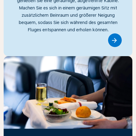
genießen Sie eine geräumige, abgetrennte Kabine.
Machen Sie es sich in einem geräumigen Sitz mit
zusätzlichem Beinraum und größerer Neigung
bequem, sodass Sie sich während des gesamten
Fluges entspannen und erholen können.
Link