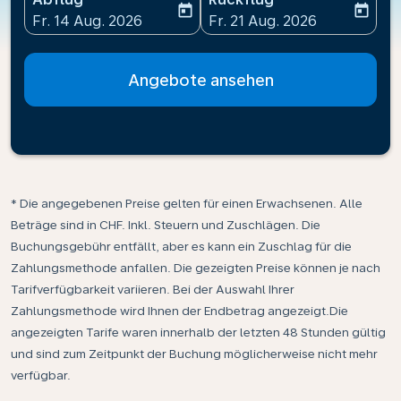
today
today
fc-booking-departure-date-aria-label
fc-booking-return-date-ari
Fr. 14 Aug. 2026
Fr. 21 Aug. 2026
Angebote ansehen
* Die angegebenen Preise gelten für einen Erwachsenen. Alle
Beträge sind in CHF. Inkl. Steuern und Zuschlägen. Die
Buchungsgebühr entfällt, aber es kann ein Zuschlag für die
Zahlungsmethode anfallen. Die gezeigten Preise können je nach
Tarifverfügbarkeit variieren. Bei der Auswahl Ihrer
Zahlungsmethode wird Ihnen der Endbetrag angezeigt.Die
angezeigten Tarife waren innerhalb der letzten 48 Stunden gültig
und sind zum Zeitpunkt der Buchung möglicherweise nicht mehr
verfügbar.