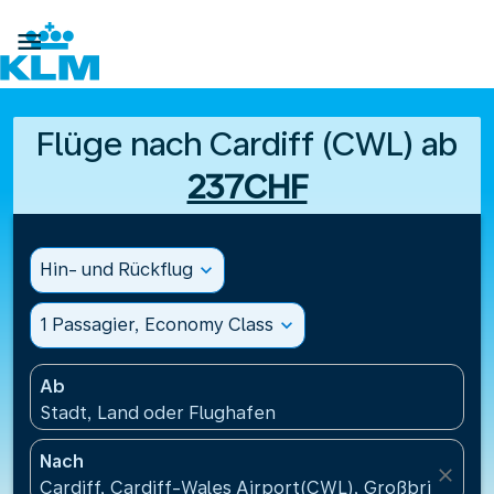

Flüge nach Cardiff (CWL) ab
237CHF
Hin- und Rückflug
expand_more
1 Passagier, Economy Class
expand_more
Ab
Stadt, Land oder Flughafen
Nach
close
Cardiff, Cardiff-Wales Airport(CWL), Großbritannie