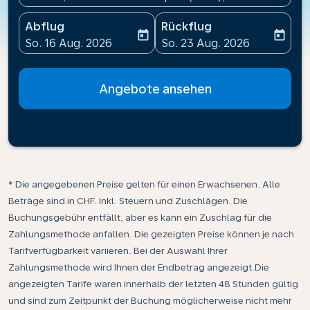
Abflug
Rückflug
today
today
fc-booking-departure-date-aria-label
fc-booking-return-date-ari
So. 16 Aug. 2026
So. 23 Aug. 2026
Angebote ansehen
* Die angegebenen Preise gelten für einen Erwachsenen. Alle
Beträge sind in CHF. Inkl. Steuern und Zuschlägen. Die
Buchungsgebühr entfällt, aber es kann ein Zuschlag für die
Zahlungsmethode anfallen. Die gezeigten Preise können je nach
Tarifverfügbarkeit variieren. Bei der Auswahl Ihrer
Zahlungsmethode wird Ihnen der Endbetrag angezeigt.Die
angezeigten Tarife waren innerhalb der letzten 48 Stunden gültig
und sind zum Zeitpunkt der Buchung möglicherweise nicht mehr