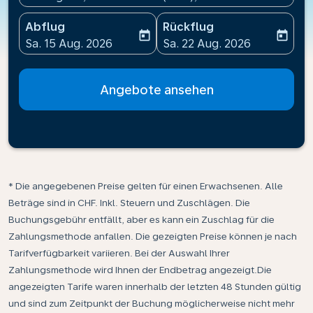
Abflug
Rückflug
today
today
fc-booking-departure-date-aria-label
fc-booking-return-date-ari
Sa. 15 Aug. 2026
Sa. 22 Aug. 2026
Angebote ansehen
* Die angegebenen Preise gelten für einen Erwachsenen. Alle
Beträge sind in CHF. Inkl. Steuern und Zuschlägen. Die
Buchungsgebühr entfällt, aber es kann ein Zuschlag für die
Zahlungsmethode anfallen. Die gezeigten Preise können je nach
Tarifverfügbarkeit variieren. Bei der Auswahl Ihrer
Zahlungsmethode wird Ihnen der Endbetrag angezeigt.Die
angezeigten Tarife waren innerhalb der letzten 48 Stunden gültig
und sind zum Zeitpunkt der Buchung möglicherweise nicht mehr