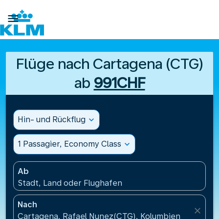

Flüge nach Cartagena (CTG)
ab
991CHF
Hin- und Rückflug
expand_more
1 Passagier, Economy Class
expand_more
Ab
Stadt, Land oder Flughafen
Nach
close
Cartagena, Rafael Nunez(CTG), Kolumbien