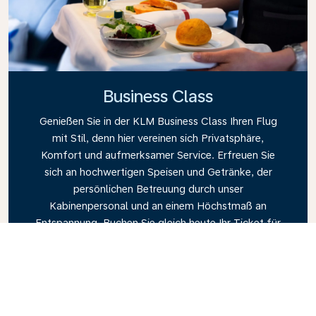
Business Class
Genießen Sie in der KLM Business Class Ihren Flug
mit Stil, denn hier vereinen sich Privatsphäre,
Komfort und aufmerksamer Service. Erfreuen Sie
sich an hochwertigen Speisen und Getränke, der
persönlichen Betreuung durch unser
Kabinenpersonal und an einem Höchstmaß an
Entspannung. Buchen Sie gleich heute Ihr Ticket für
die Business Class und erleben Sie den KLM-
Unterschied.
Link