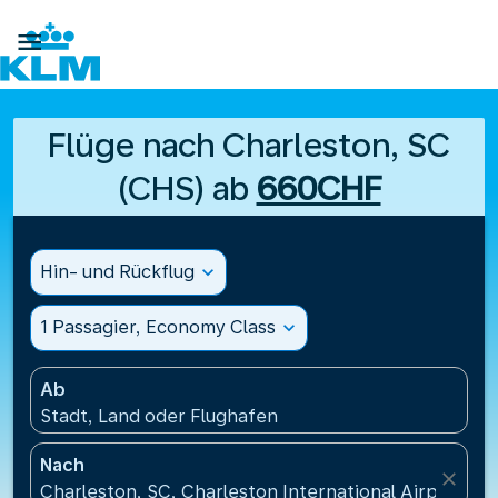

Flüge nach Charleston, SC
(CHS) ab
660CHF
Hin- und Rückflug
expand_more
1 Passagier, Economy Class
expand_more
Ab
Stadt, Land oder Flughafen
Nach
close
Charleston, SC, Charleston International Airport(C