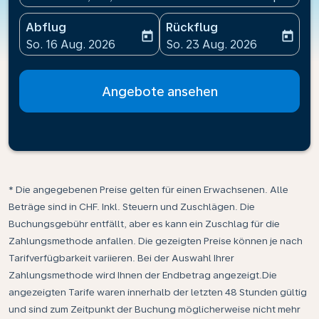
Abflug
Rückflug
today
today
fc-booking-departure-date-aria-label
fc-booking-return-date-ari
So. 16 Aug. 2026
So. 23 Aug. 2026
Angebote ansehen
* Die angegebenen Preise gelten für einen Erwachsenen. Alle
Beträge sind in CHF. Inkl. Steuern und Zuschlägen. Die
Buchungsgebühr entfällt, aber es kann ein Zuschlag für die
Zahlungsmethode anfallen. Die gezeigten Preise können je nach
Tarifverfügbarkeit variieren. Bei der Auswahl Ihrer
Zahlungsmethode wird Ihnen der Endbetrag angezeigt.Die
angezeigten Tarife waren innerhalb der letzten 48 Stunden gültig
und sind zum Zeitpunkt der Buchung möglicherweise nicht mehr