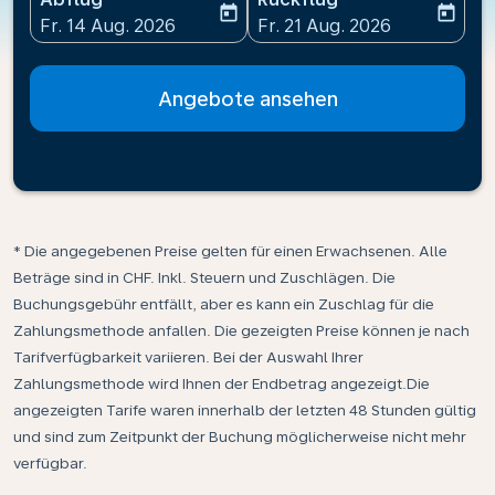
today
today
fc-booking-departure-date-aria-label
fc-booking-return-date-ari
Fr. 14 Aug. 2026
Fr. 21 Aug. 2026
Angebote ansehen
* Die angegebenen Preise gelten für einen Erwachsenen. Alle
Beträge sind in CHF. Inkl. Steuern und Zuschlägen. Die
Buchungsgebühr entfällt, aber es kann ein Zuschlag für die
Zahlungsmethode anfallen. Die gezeigten Preise können je nach
Tarifverfügbarkeit variieren. Bei der Auswahl Ihrer
Zahlungsmethode wird Ihnen der Endbetrag angezeigt.Die
angezeigten Tarife waren innerhalb der letzten 48 Stunden gültig
und sind zum Zeitpunkt der Buchung möglicherweise nicht mehr
verfügbar.