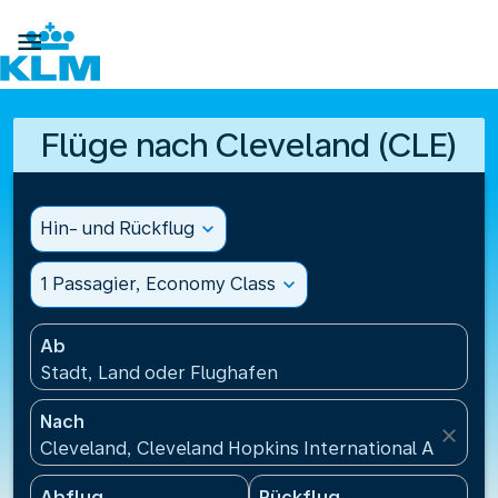

Flüge nach Cleveland (CLE)
Hin- und Rückflug
expand_more
1 Passagier, Economy Class
expand_more
Ab
Stadt, Land oder Flughafen
Nach
close
Cleveland, Cleveland Hopkins International Airport
Abflug
Rückflug