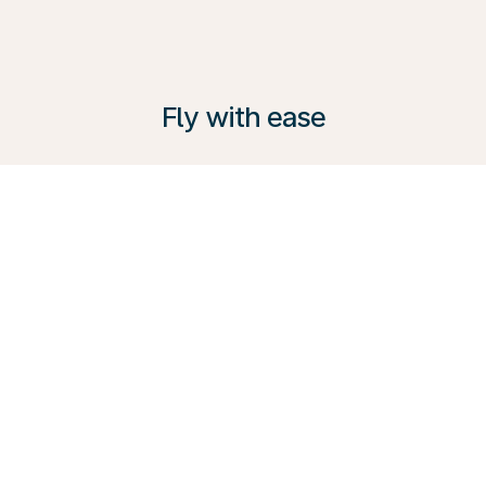
Fly with ease
KLM bietet eine Reihe von Services an, um jedem
Reisenden gerecht zu werden – von der
komfortablen Premium Comfort Class bis zur
Business Class. Entdecken Sie alle Möglichkeiten,
informieren Sie sich in unserem Reiseführer und
buchen Sie gleich heute Ihre nächste Reise mit uns.