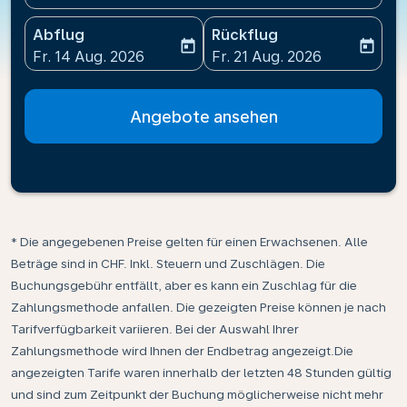
Abflug
Rückflug
today
today
fc-booking-departure-date-aria-label
fc-booking-return-date-ari
Fr. 14 Aug. 2026
Fr. 21 Aug. 2026
Angebote ansehen
* Die angegebenen Preise gelten für einen Erwachsenen. Alle
Beträge sind in CHF. Inkl. Steuern und Zuschlägen. Die
Buchungsgebühr entfällt, aber es kann ein Zuschlag für die
Zahlungsmethode anfallen. Die gezeigten Preise können je nach
Tarifverfügbarkeit variieren. Bei der Auswahl Ihrer
Zahlungsmethode wird Ihnen der Endbetrag angezeigt.Die
angezeigten Tarife waren innerhalb der letzten 48 Stunden gültig
und sind zum Zeitpunkt der Buchung möglicherweise nicht mehr