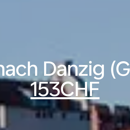
nach Danzig (
153CHF