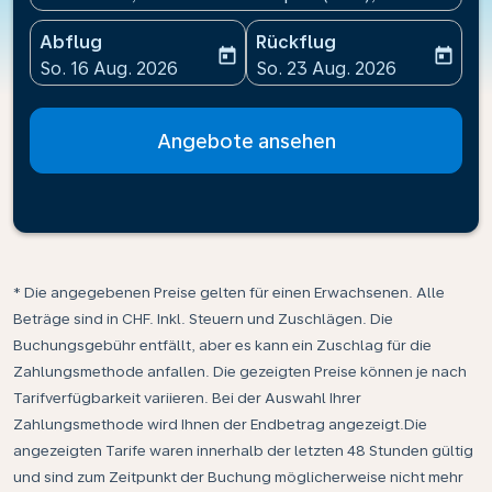
Abflug
Rückflug
today
today
fc-booking-departure-date-aria-label
fc-booking-return-date-ari
So. 16 Aug. 2026
So. 23 Aug. 2026
Angebote ansehen
* Die angegebenen Preise gelten für einen Erwachsenen. Alle
Beträge sind in CHF. Inkl. Steuern und Zuschlägen. Die
Buchungsgebühr entfällt, aber es kann ein Zuschlag für die
Zahlungsmethode anfallen. Die gezeigten Preise können je nach
Tarifverfügbarkeit variieren. Bei der Auswahl Ihrer
Zahlungsmethode wird Ihnen der Endbetrag angezeigt.Die
angezeigten Tarife waren innerhalb der letzten 48 Stunden gültig
und sind zum Zeitpunkt der Buchung möglicherweise nicht mehr