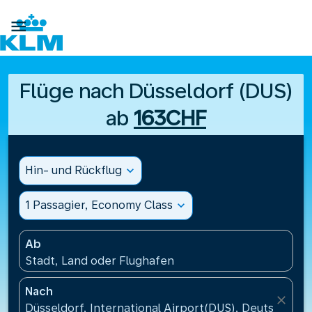

Flüge nach Düsseldorf (DUS)
ab
163CHF
Hin- und Rückflug
expand_more
1 Passagier, Economy Class
expand_more
Ab
Stadt, Land oder Flughafen
Nach
close
Düsseldorf, International Airport(DUS), Deutschland