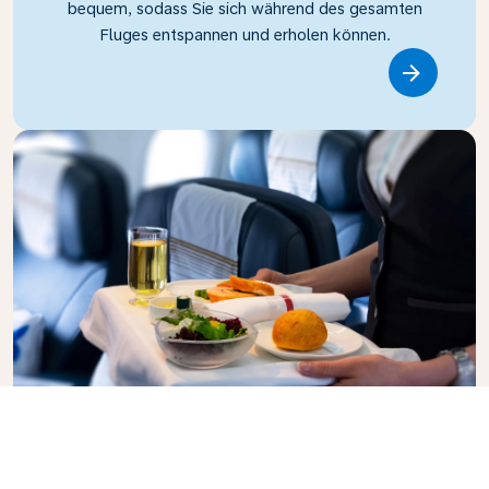
bequem, sodass Sie sich während des gesamten
Fluges entspannen und erholen können.
Link
Business Class
Genießen Sie in der KLM Business Class Ihren Flug