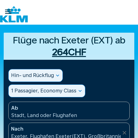

Flüge nach Exeter (EXT) ab
264CHF
Hin- und Rückflug
expand_more
1 Passagier, Economy Class
expand_more
Ab
Stadt, Land oder Flughafen
Nach
close
Exeter, Flughafen Exeter(EXT), Großbritannien