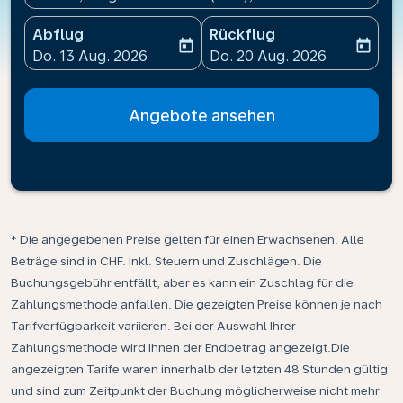
Abflug
Rückflug
today
today
fc-booking-departure-date-aria-label
fc-booking-return-date-ari
Do. 13 Aug. 2026
Do. 20 Aug. 2026
Angebote ansehen
* Die angegebenen Preise gelten für einen Erwachsenen. Alle
Beträge sind in CHF. Inkl. Steuern und Zuschlägen. Die
Buchungsgebühr entfällt, aber es kann ein Zuschlag für die
Zahlungsmethode anfallen. Die gezeigten Preise können je nach
Tarifverfügbarkeit variieren. Bei der Auswahl Ihrer
Zahlungsmethode wird Ihnen der Endbetrag angezeigt.Die
angezeigten Tarife waren innerhalb der letzten 48 Stunden gültig
und sind zum Zeitpunkt der Buchung möglicherweise nicht mehr