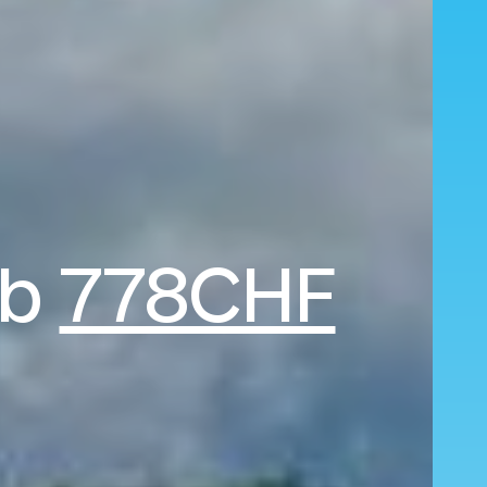
ab
778CHF