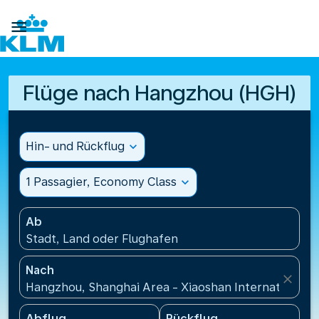

Flüge nach Hangzhou (HGH)
Hin- und Rückflug
expand_more
1 Passagier, Economy Class
expand_more
Ab
Stadt, Land oder Flughafen
Nach
close
Hangzhou, Shanghai Area - Xiaoshan International A
Abflug
Rückflug