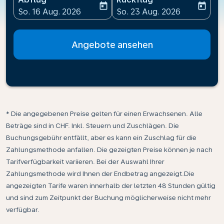
today
today
fc-booking-departure-date-aria-label
fc-booking-return-date-ari
So. 16 Aug. 2026
So. 23 Aug. 2026
Angebote ansehen
* Die angegebenen Preise gelten für einen Erwachsenen. Alle
Beträge sind in CHF. Inkl. Steuern und Zuschlägen. Die
Buchungsgebühr entfällt, aber es kann ein Zuschlag für die
Zahlungsmethode anfallen. Die gezeigten Preise können je nach
Tarifverfügbarkeit variieren. Bei der Auswahl Ihrer
Zahlungsmethode wird Ihnen der Endbetrag angezeigt.Die
angezeigten Tarife waren innerhalb der letzten 48 Stunden gültig
und sind zum Zeitpunkt der Buchung möglicherweise nicht mehr
verfügbar.