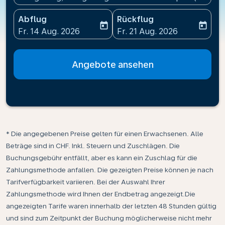
Abflug
Rückflug
today
today
fc-booking-departure-date-aria-label
fc-booking-return-date-ari
Fr. 14 Aug. 2026
Fr. 21 Aug. 2026
Angebote ansehen
* Die angegebenen Preise gelten für einen Erwachsenen. Alle
Beträge sind in CHF. Inkl. Steuern und Zuschlägen. Die
Buchungsgebühr entfällt, aber es kann ein Zuschlag für die
Zahlungsmethode anfallen. Die gezeigten Preise können je nach
Tarifverfügbarkeit variieren. Bei der Auswahl Ihrer
Zahlungsmethode wird Ihnen der Endbetrag angezeigt.Die
angezeigten Tarife waren innerhalb der letzten 48 Stunden gültig
und sind zum Zeitpunkt der Buchung möglicherweise nicht mehr