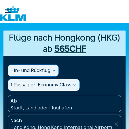

Flüge nach Hongkong (HKG)
ab
565CHF
Hin- und Rückflug
expand_more
1 Passagier, Economy Class
expand_more
Ab
Stadt, Land oder Flughafen
Nach
close
Hong Kong, Hong Kong International Airport(HKG),