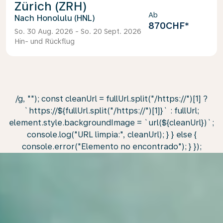
Zürich (ZRH)
Ab
Honolulu (HNL)
870CHF
*
So. 30 Aug. 2026 - So. 20 Sept. 2026
Hin- und Rückflug
/g, ""); const cleanUrl = fullUrl.split("/https://")[1] ?
`https://${fullUrl.split("/https://")[1]}` : fullUrl;
element.style.backgroundImage = `url(${cleanUrl})`;
console.log("URL limpia:", cleanUrl); } } else {
console.error("Elemento no encontrado"); } });