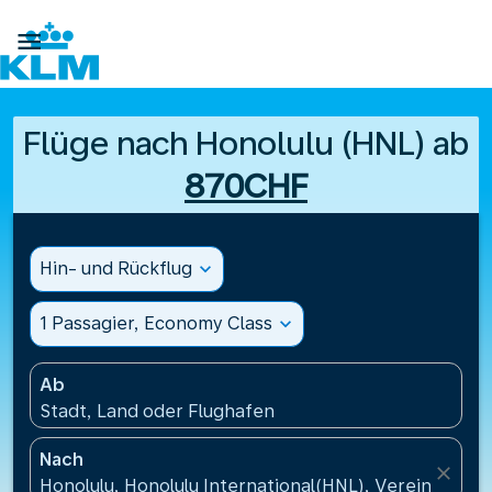

Flüge nach Honolulu (HNL) ab
870CHF
Hin- und Rückflug
expand_more
1 Passagier, Economy Class
expand_more
Ab
Stadt, Land oder Flughafen
Nach
close
Honolulu, Honolulu International(HNL), Vereinigte S