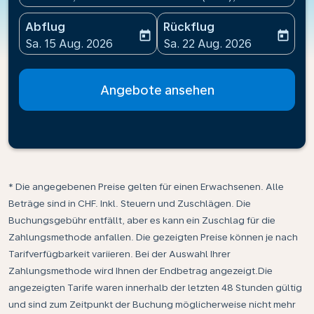
Abflug
Rückflug
today
today
fc-booking-departure-date-aria-label
fc-booking-return-date-ari
Sa. 15 Aug. 2026
Sa. 22 Aug. 2026
Angebote ansehen
* Die angegebenen Preise gelten für einen Erwachsenen. Alle
Beträge sind in CHF. Inkl. Steuern und Zuschlägen. Die
Buchungsgebühr entfällt, aber es kann ein Zuschlag für die
Zahlungsmethode anfallen. Die gezeigten Preise können je nach
Tarifverfügbarkeit variieren. Bei der Auswahl Ihrer
Zahlungsmethode wird Ihnen der Endbetrag angezeigt.Die
angezeigten Tarife waren innerhalb der letzten 48 Stunden gültig
und sind zum Zeitpunkt der Buchung möglicherweise nicht mehr