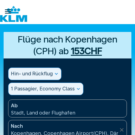

Flüge nach Kopenhagen
(CPH) ab
153CHF
Hin- und Rückflug
expand_more
1 Passagier, Economy Class
expand_more
Ab
Stadt, Land oder Flughafen
Nach
close
Kopenhagen, Copenhagen Airport(CPH), Dänemark