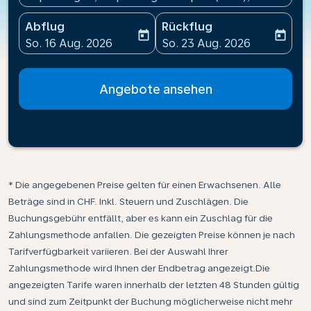
Abflug
Rückflug
today
today
fc-booking-departure-date-aria-label
fc-booking-return-date-ari
So. 16 Aug. 2026
So. 23 Aug. 2026
Angebote ansehen
* Die angegebenen Preise gelten für einen Erwachsenen. Alle
Beträge sind in CHF. Inkl. Steuern und Zuschlägen. Die
Buchungsgebühr entfällt, aber es kann ein Zuschlag für die
Zahlungsmethode anfallen. Die gezeigten Preise können je nach
Tarifverfügbarkeit variieren. Bei der Auswahl Ihrer
Zahlungsmethode wird Ihnen der Endbetrag angezeigt.Die
angezeigten Tarife waren innerhalb der letzten 48 Stunden gültig
und sind zum Zeitpunkt der Buchung möglicherweise nicht mehr