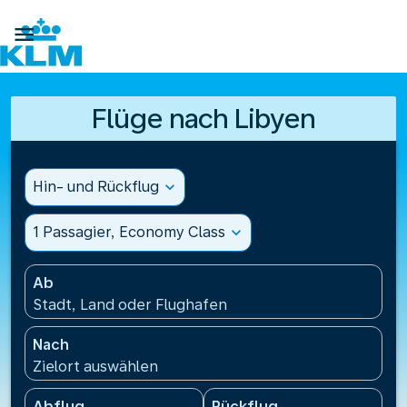

Flüge nach Libyen
Hin- und Rückflug
expand_more
1 Passagier, Economy Class
expand_more
Ab
Stadt, Land oder Flughafen
Nach
Zielort auswählen
Abflug
Rückflug