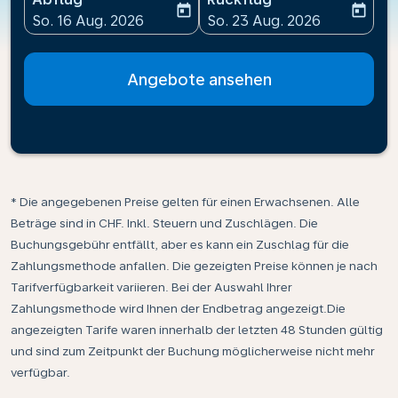
today
today
fc-booking-departure-date-aria-label
fc-booking-return-date-ari
So. 16 Aug. 2026
So. 23 Aug. 2026
Angebote ansehen
* Die angegebenen Preise gelten für einen Erwachsenen. Alle
Beträge sind in CHF. Inkl. Steuern und Zuschlägen. Die
Buchungsgebühr entfällt, aber es kann ein Zuschlag für die
Zahlungsmethode anfallen. Die gezeigten Preise können je nach
Tarifverfügbarkeit variieren. Bei der Auswahl Ihrer
Zahlungsmethode wird Ihnen der Endbetrag angezeigt.Die
angezeigten Tarife waren innerhalb der letzten 48 Stunden gültig
und sind zum Zeitpunkt der Buchung möglicherweise nicht mehr
verfügbar.