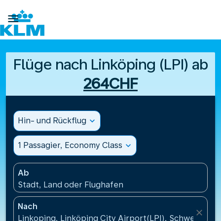

Flüge nach Linköping (LPI) ab
264CHF
Hin- und Rückflug
expand_more
1 Passagier, Economy Class
expand_more
Ab
Stadt, Land oder Flughafen
Nach
close
Linkoping, Linköping City Airport(LPI), Schweden