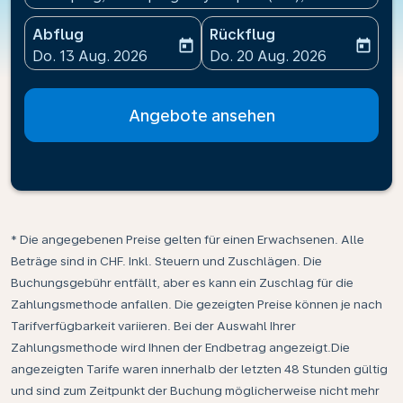
Abflug
Rückflug
today
today
fc-booking-departure-date-aria-label
fc-booking-return-date-ari
Do. 13 Aug. 2026
Do. 20 Aug. 2026
Angebote ansehen
* Die angegebenen Preise gelten für einen Erwachsenen. Alle
Beträge sind in CHF. Inkl. Steuern und Zuschlägen. Die
Buchungsgebühr entfällt, aber es kann ein Zuschlag für die
Zahlungsmethode anfallen. Die gezeigten Preise können je nach
Tarifverfügbarkeit variieren. Bei der Auswahl Ihrer
Zahlungsmethode wird Ihnen der Endbetrag angezeigt.Die
angezeigten Tarife waren innerhalb der letzten 48 Stunden gültig
und sind zum Zeitpunkt der Buchung möglicherweise nicht mehr