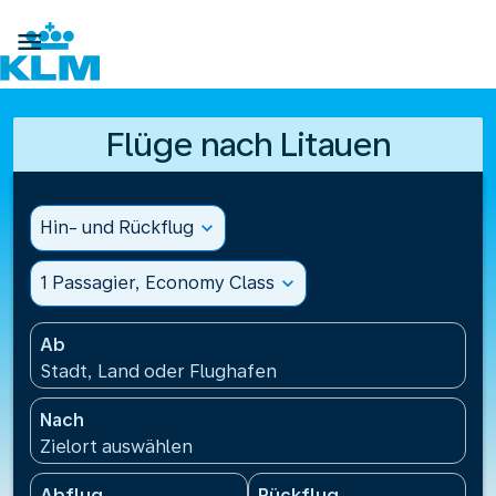

Flüge nach Litauen
Hin- und Rückflug
expand_more
1 Passagier, Economy Class
expand_more
Ab
Stadt, Land oder Flughafen
Nach
Zielort auswählen
Abflug
Rückflug