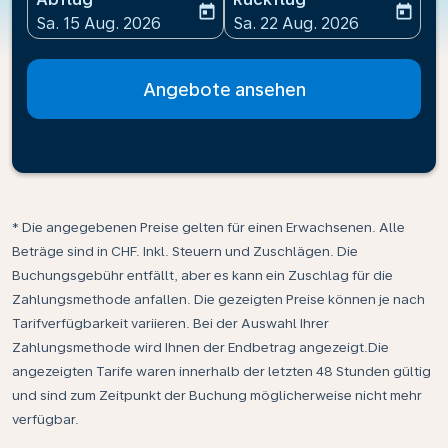
today
today
fc-booking-departure-date-aria-label
fc-booking-return-date-ari
Sa. 15 Aug. 2026
Sa. 22 Aug. 2026
Angebote ansehen
* Die angegebenen Preise gelten für einen Erwachsenen. Alle
Beträge sind in CHF. Inkl. Steuern und Zuschlägen. Die
Buchungsgebühr entfällt, aber es kann ein Zuschlag für die
Zahlungsmethode anfallen. Die gezeigten Preise können je nach
Tarifverfügbarkeit variieren. Bei der Auswahl Ihrer
Zahlungsmethode wird Ihnen der Endbetrag angezeigt.Die
angezeigten Tarife waren innerhalb der letzten 48 Stunden gültig
und sind zum Zeitpunkt der Buchung möglicherweise nicht mehr
verfügbar.