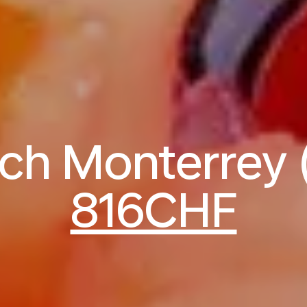
ach Monterrey 
816CHF