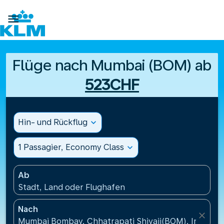

Flüge nach Mumbai (BOM) ab
523CHF
Hin- und Rückflug
expand_more
1 Passagier, Economy Class
expand_more
Ab
Stadt, Land oder Flughafen
Nach
close
Mumbai Bombay, Chhatrapati Shivaji(BOM), Indien