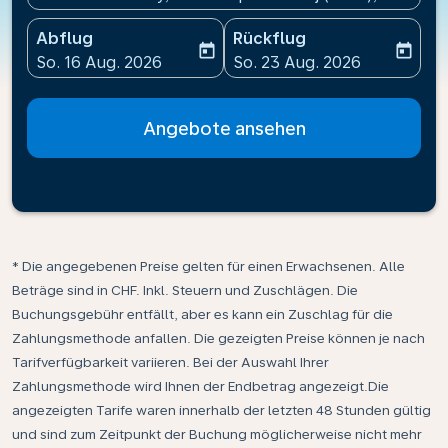
Abflug
Rückflug
today
today
fc-booking-departure-date-aria-label
fc-booking-return-date-ari
So. 16 Aug. 2026
So. 23 Aug. 2026
Angebote ansehen
* Die angegebenen Preise gelten für einen Erwachsenen. Alle
Beträge sind in CHF. Inkl. Steuern und Zuschlägen. Die
Buchungsgebühr entfällt, aber es kann ein Zuschlag für die
Zahlungsmethode anfallen. Die gezeigten Preise können je nach
Tarifverfügbarkeit variieren. Bei der Auswahl Ihrer
Zahlungsmethode wird Ihnen der Endbetrag angezeigt.Die
angezeigten Tarife waren innerhalb der letzten 48 Stunden gültig
und sind zum Zeitpunkt der Buchung möglicherweise nicht mehr