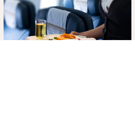
Business Class
Genießen Sie in der KLM Business Class Ihren Flug
mit Stil, denn hier vereinen sich Privatsphäre,
Komfort und aufmerksamer Service. Erfreuen Sie
sich an hochwertigen Speisen und Getränke, der
persönlichen Betreuung durch unser
Kabinenpersonal und an einem Höchstmaß an
Entspannung. Buchen Sie gleich heute Ihr Ticket für