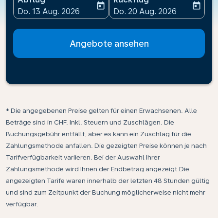
today
today
fc-booking-departure-date-aria-label
fc-booking-return-date-ari
Do. 13 Aug. 2026
Do. 20 Aug. 2026
Angebote ansehen
* Die angegebenen Preise gelten für einen Erwachsenen. Alle
Beträge sind in CHF. Inkl. Steuern und Zuschlägen. Die
Buchungsgebühr entfällt, aber es kann ein Zuschlag für die
Zahlungsmethode anfallen. Die gezeigten Preise können je nach
Tarifverfügbarkeit variieren. Bei der Auswahl Ihrer
Zahlungsmethode wird Ihnen der Endbetrag angezeigt.Die
angezeigten Tarife waren innerhalb der letzten 48 Stunden gültig
und sind zum Zeitpunkt der Buchung möglicherweise nicht mehr
verfügbar.