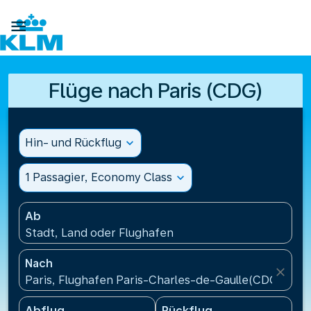

Flüge nach Paris (CDG)
Hin- und Rückflug
expand_more
1 Passagier, Economy Class
expand_more
Ab
Stadt, Land oder Flughafen
Nach
close
Paris, Flughafen Paris-Charles-de-Gaulle(CDG), Fra
Abflug
Rückflug