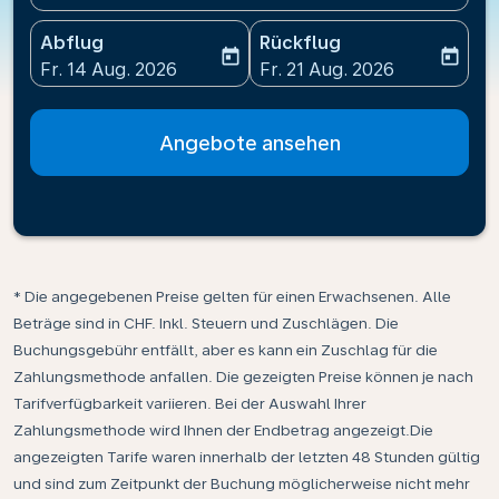
Abflug
Rückflug
today
today
fc-booking-departure-date-aria-label
fc-booking-return-date-ari
Fr. 14 Aug. 2026
Fr. 21 Aug. 2026
Angebote ansehen
* Die angegebenen Preise gelten für einen Erwachsenen. Alle
Beträge sind in CHF. Inkl. Steuern und Zuschlägen. Die
Buchungsgebühr entfällt, aber es kann ein Zuschlag für die
Zahlungsmethode anfallen. Die gezeigten Preise können je nach
Tarifverfügbarkeit variieren. Bei der Auswahl Ihrer
Zahlungsmethode wird Ihnen der Endbetrag angezeigt.Die
angezeigten Tarife waren innerhalb der letzten 48 Stunden gültig
und sind zum Zeitpunkt der Buchung möglicherweise nicht mehr