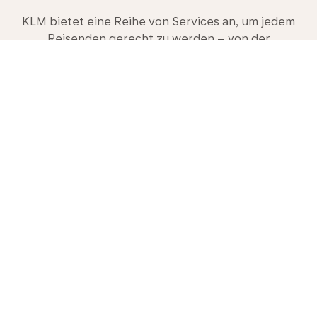
KLM bietet eine Reihe von Services an, um jedem
Reisenden gerecht zu werden – von der
komfortablen Premium Comfort Class bis zur
Business Class. Entdecken Sie alle Möglichkeiten,
informieren Sie sich in unserem Reiseführer und
buchen Sie gleich heute Ihre nächste Reise mit uns.