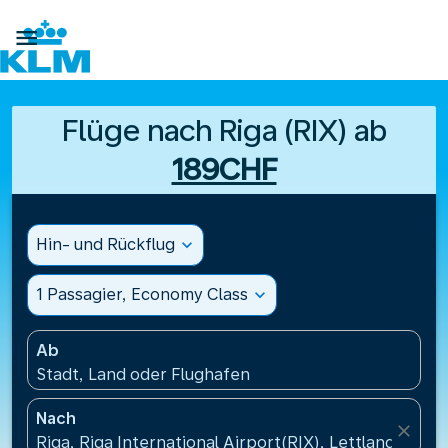

Flüge nach Riga (RIX) ab
189CHF
Hin- und Rückflug
expand_more
1 Passagier, Economy Class
expand_more
Ab
Stadt, Land oder Flughafen
Nach
close
Riga, Riga International Airport(RIX), Lettland