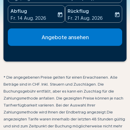
Abflug
Rückflug
today
today
fc-booking-departure-date-aria-label
fc-booking-return-date-ari
Fr. 14 Aug. 2026
Fr. 21 Aug. 2026
Angebote ansehen
* Die angegebenen Preise gelten für einen Erwachsenen. Alle
Beträge sind in CHF. Inkl. Steuern und Zuschlägen. Die
Buchungsgebühr entfällt, aber es kann ein Zuschlag für die
Zahlungsmethode anfallen. Die gezeigten Preise können je nach
Tarifverfügbarkeit variieren. Bei der Auswahl Ihrer
Zahlungsmethode wird Ihnen der Endbetrag angezeigt.Die
angezeigten Tarife waren innerhalb der letzten 48 Stunden gültig
und sind zum Zeitpunkt der Buchung möglicherweise nicht mehr