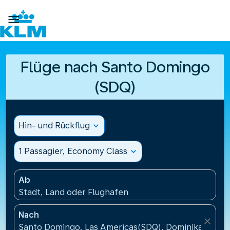

Flüge nach Santo Domingo
(SDQ)
Hin- und Rückflug
expand_more
1 Passagier, Economy Class
expand_more
Ab
Stadt, Land oder Flughafen
Nach
close
Santo Domingo, Las Americas(SDQ), Dominikanische