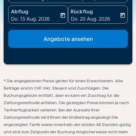
Abflug
Rückflug
today
today
fc-booking-departure-date-aria-label
fc-booking-return-date-ari
Do. 13 Aug. 2026
Do. 20 Aug. 2026
Angebote ansehen
* Die angegebenen Preise gelten für einen Erwachsenen. Alle
Beträge sind in CHF. Inkl. Steuern und Zuschlägen. Die
Buchungsgebühr entfällt, aber es kann ein Zuschlag für die
Zahlungsmethode anfallen. Die gezeigten Preise können je nach
Tarifverfügbarkeit variieren. Bei der Auswahl Ihrer
Zahlungsmethode wird Ihnen der Endbetrag angezeigt.Die
angezeigten Tarife waren innerhalb der letzten 48 Stunden gültig
und sind zum Zeitpunkt der Buchung möglicherweise nicht mehr